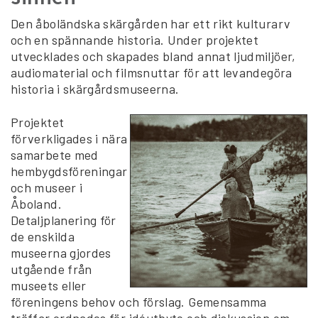
Den åboländska skärgården har ett rikt kulturarv
och en spännande historia. Under projektet
utvecklades och skapades bland annat ljudmiljöer,
audiomaterial och filmsnuttar för att levandegöra
historia i skärgårdsmuseerna.
Projektet
förverkligades i nära
samarbete med
hembygdsföreningar
och museer i
Åboland.
Detaljplanering för
de enskilda
museerna gjordes
utgående från
museets eller
föreningens behov och förslag. Gemensamma
träffar ordnades för idéutbyte och diskussion om