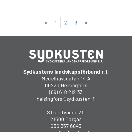
«
1
2
3
»
Sydkustens landskapsförbund r.f.
Medelhavsgatan 14 A
00220 Helsingfors
(09) 618 212 33
helsingfors@sydkusten.fi
Strandvägen 30
21600 Pargas
050 357 6843