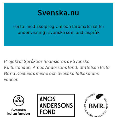
Svenska.nu
Portal med skolprogram och läromaterial för
undervisning i svenska som andraspråk
Projektet Språköar finansieras av Svenska
Kulturfonden, Amos Andersons fond, Stiftelsen Brita
Maria Renlunds minne och Svenska folkskolans
vänner.