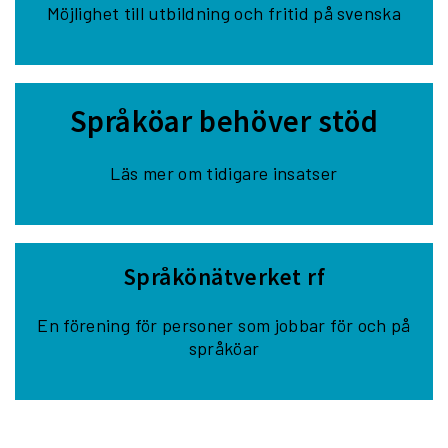
Möjlighet till utbildning och fritid på svenska
Språköar behöver stöd
Läs mer om tidigare insatser
Språkönätverket rf
En förening för personer som jobbar för och på
språköar