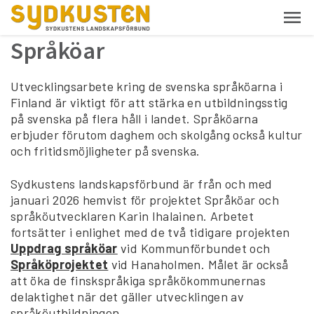
Språköar
Utvecklingsarbete kring de svenska språköarna i
Finland är viktigt för att stärka en utbildningsstig
på svenska på flera håll i landet. Språköarna
erbjuder förutom daghem och skolgång också kultur
och fritidsmöjligheter på svenska.
Sydkustens landskapsförbund är från och med
januari 2026 hemvist för projektet Språköar och
språköutvecklaren Karin Ihalainen. Arbetet
fortsätter i enlighet med de två tidigare projekten
Uppdrag språköar
vid Kommunförbundet och
Språköprojektet
vid Hanaholmen. Målet är också
att öka de finskspråkiga språkökommunernas
delaktighet när det gäller utvecklingen av
språköutbildningen.