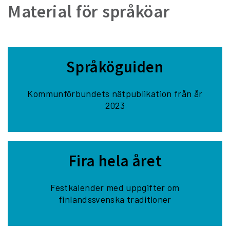
Material för språköar
Språköguiden
Kommunförbundets nätpublikation från år
2023
Fira hela året
Festkalender med uppgifter om
finlandssvenska traditioner