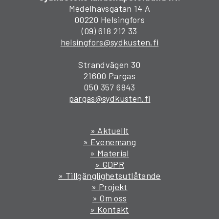
Medelhavsgatan 14 A
00220 Helsingfors
(09) 618 212 33
helsingfors@sydkusten.fi
Strandvägen 30
21600 Pargas
050 357 6843
pargas@sydkusten.fi
» Aktuellt
» Evenemang
» Material
» GDPR
» Tillgänglighetsutlåtande
» Projekt
» Om oss
» Kontakt