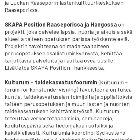
ja Luckan Raaseporin lastenkulttuurikeskuksen
Raaseporissa.
SKAPA Position Raaseporissa ja Hangossa
on
projekti, joka palvelee lapsia, nuoria ja aikuisia sekä
alueella taiteen opetuksen parissa työskenteleviä.
Projektin tavoitteena on madaltaa taiteen
perusopetuksen osallistumiskynnystä, kehittää
tarjottavia palveluita ja raottaa ovea uusille.
Lisätietoa SKAPA Position -hankkeesta
.
Kulturum ­­– taidekasvatusfoorumin
(Kulturum ­–
forum för konstundervisning) tavoitteena on tukea
kuntia, taidekasvatusalan toimijoita ja oppilaitoksia
taiteen perusopetuksen ja muun lasten ja nuorten
taidekasvatuksen kehittämistyössä. Kulturum
toteuttaa verkostotapaamisia, seminaareja,
koulutuspäiviä sekä tiedonjakoa ruotsiksi ja
kaksikielisesti. Kulturumia koordinoi Sydkustens
landskapsförbund r.f. yhdessä KulturÖsterbottenin