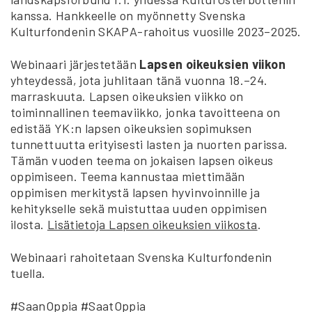
kanssa. Hankkeelle on myönnetty Svenska
Kulturfondenin SKAPA-rahoitus vuosille 2023–2025.
Webinaari järjestetään
Lapsen oikeuksien viikon
yhteydessä, jota juhlitaan tänä vuonna 18.–24.
marraskuuta. Lapsen oikeuksien viikko on
toiminnallinen teemaviikko, jonka tavoitteena on
edistää YK:n lapsen oikeuksien sopimuksen
tunnettuutta erityisesti lasten ja nuorten parissa.
Tämän vuoden teema on jokaisen lapsen oikeus
oppimiseen. Teema kannustaa miettimään
oppimisen merkitystä lapsen hyvinvoinnille ja
kehitykselle sekä muistuttaa uuden oppimisen
ilosta.
Lisätietoja Lapsen oikeuksien viikosta
.
Webinaari rahoitetaan Svenska Kulturfondenin
tuella.
#SaanOppia #SaatOppia