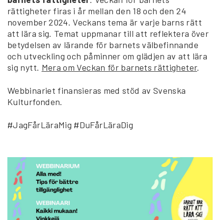
rättigheter firas i år mellan den 18 och den 24
november 2024. Veckans tema är varje barns rätt
att lära sig. Temat uppmanar till att reflektera över
betydelsen av lärande för barnets välbefinnande
och utveckling och påminner om glädjen av att lära
sig nytt.
Mera om Veckan för barnets rättigheter
.
Webbinariet finansieras med stöd av Svenska
Kulturfonden.
#JagFårLäraMig #DuFårLäraDig