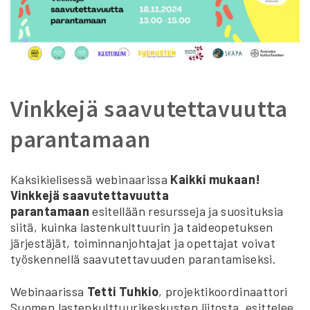
Vinkkejä saavutettavuutta
parantamaan
Kaksikielisessä webinaarissa
Kaikki mukaan!
Vinkkejä saavutettavuutta
parantamaan
esitellään resursseja ja suosituksia
siitä, kuinka lastenkulttuurin ja taideopetuksen
järjestäjät, toiminnanjohtajat ja opettajat voivat
työskennellä saavutettavuuden parantamiseksi.
Webinaarissa
Tetti Tuhkio
, projektikoordinaattori
Suomen lastenkulttuurikeskusten liitosta, esittelee