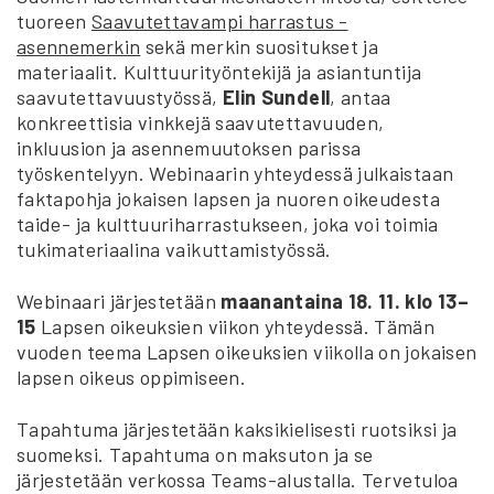
tuoreen
Saavutettavampi harrastus -
asennemerkin
sekä merkin suositukset ja
materiaalit. Kulttuurityöntekijä ja asiantuntija
saavutettavuustyössä,
Elin Sundell
, antaa
konkreettisia vinkkejä saavutettavuuden,
inkluusion ja asennemuutoksen parissa
työskentelyyn. Webinaarin yhteydessä julkaistaan
faktapohja jokaisen lapsen ja nuoren oikeudesta
taide- ja kulttuuriharrastukseen, joka voi toimia
tukimateriaalina vaikuttamistyössä.
Webinaari järjestetään
maanantaina 18. 11. klo 13–
15
Lapsen oikeuksien viikon yhteydessä. Tämän
vuoden teema Lapsen oikeuksien viikolla on jokaisen
lapsen oikeus oppimiseen.
Tapahtuma järjestetään kaksikielisesti ruotsiksi ja
suomeksi. Tapahtuma on maksuton ja se
järjestetään verkossa Teams-alustalla. Tervetuloa