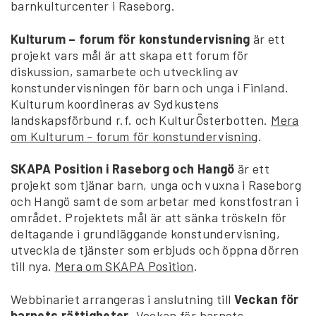
barnkulturcenter i Raseborg.
Kulturum – forum för konstundervisning
är ett
projekt vars mål är att skapa ett forum för
diskussion, samarbete och utveckling av
konstundervisningen för barn och unga i Finland.
Kulturum koordineras av Sydkustens
landskapsförbund r.f. och KulturÖsterbotten.
Mera
om Kulturum - forum för konstundervisning
.
SKAPA Position i Raseborg och Hangö
är ett
projekt som tjänar barn, unga och vuxna i Raseborg
och Hangö samt de som arbetar med konstfostran i
området. Projektets mål är att sänka tröskeln för
deltagande i grundläggande konstundervisning,
utveckla de tjänster som erbjuds och öppna dörren
till nya.
Mera om SKAPA Position
.
Webbinariet arrangeras i anslutning till
Veckan för
barnets rättigheter
. Veckan för barnets