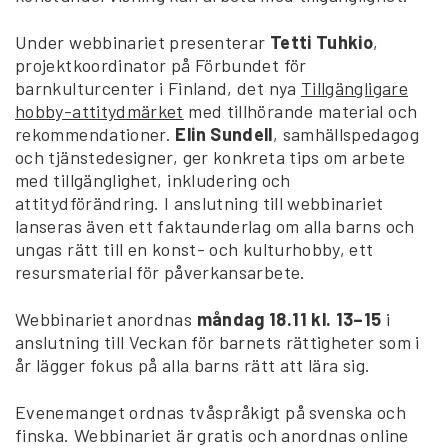
Under webbinariet presenterar
Tetti Tuhkio
,
projektkoordinator på Förbundet för
barnkulturcenter i Finland, det nya
Tillgängligare
hobby-attitydmärket
med tillhörande material
och
rekommendationer.
Elin Sundell
, samhällspedagog
och tjänstedesigner, ger konkreta tips om arbete
med tillgänglighet, inkludering och
attitydförändring. I anslutning till webbinariet
lanseras även ett faktaunderlag om alla barns och
ungas rätt till en konst- och kulturhobby, ett
resursmaterial för påverkansarbete.
Webbinariet anordnas
måndag 18.11 kl. 13–15
i
anslutning till Veckan för barnets rättigheter som i
år lägger fokus på alla barns rätt att lära sig.
Evenemanget ordnas tvåspråkigt på svenska och
finska. Webbinariet är gratis och anordnas online