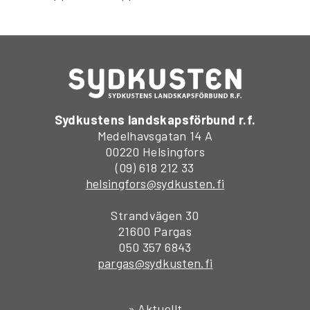
Sydkustens landskapsförbund r.f.
Medelhavsgatan 14 A
00220 Helsingfors
(09) 618 212 33
helsingfors@sydkusten.fi
Strandvägen 30
21600 Pargas
050 357 6843
pargas@sydkusten.fi
» Aktuellt