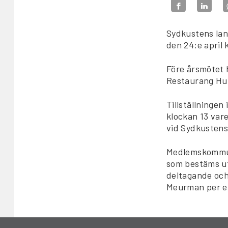
Sydkustens lan
den 24:e april 
Före årsmötet 
Restaurang Hun
Tillställningen
klockan 13 vare
vid Sydkustens
Medlemskommun
som bestäms ut
deltagande och
Meurman per ep