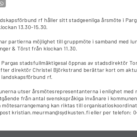
dskapsförbund rf håller sitt stadgeenliga årsmöte i Par
klockan 13.30-15.30.
har partierna möjlighet till gruppmöte i samband med lu
ger & Törst från klockan 11.30.
 i Pargas stadsfullmäktigesal öppnas av stadsdirektör T
fter direktör Christel Björkstrand berättar kort om akt
 landskapsförbund rf.
erna utser årsmötesrepresentanterna i enlighet med r
gående från antal svenskspråkiga invånare i kommunen
 mötesarrangemang kan riktas till organisatioskoordinat
ost kristian.meurman@sydkusten.fi eller per telefon: 