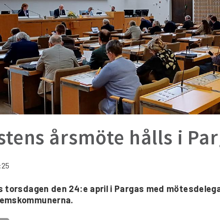
tens årsmöte hålls i Pa
:25
s torsdagen den 24:e april i Pargas med mötesdeleg
lemskommunerna.