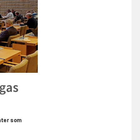
rgas
ater som