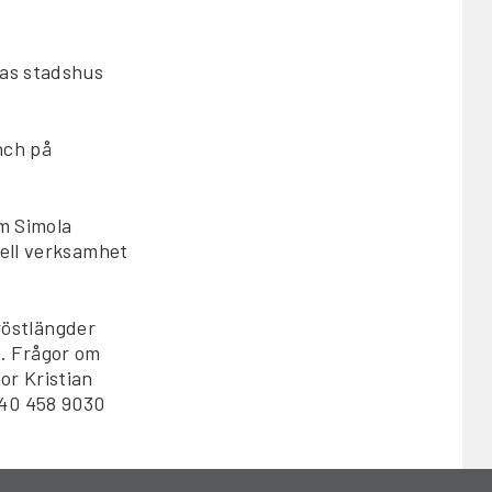
gas stadshus
nch på
om Simola
uell verksamhet
östlängder
. Frågor om
or Kristian
040 458 9030