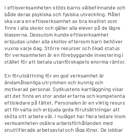
I eftisverksamheten stöds barns välbefinnande och
både deras psykiska och fysiska utveckling. Målet
ska vara en eftisverksamhet av bra kvalitet som
finns i alla skolor och gäller alla elever på de lägre
klasserna. Dessutom kunde eftisverksamhet
erbjudas under alla skollov eftersom barn behöver
vuxna varje dag. Större resurser och ökad status
för verksamheten är en förebyggande investering i
stället för att betala utanförskapets enorma räntor.
En förutsättning för en god verksamhet är
ändamålsenliga utrymmen och kunnig och
motiverad personal. Sydkustens kartläggning visar
att det finns en stor andel erfarna och kompetenta
eftisledare på fältet. Personalen är en viktig resurs
att förvalta och erbjuda goda förutsättningar att
sköta sitt arbete väl. I nuläget har flera ledare inom
verksamheten osäkra arbetsförhållanden med
snuttifierade arbetsavtal och låga löner. De jobbar