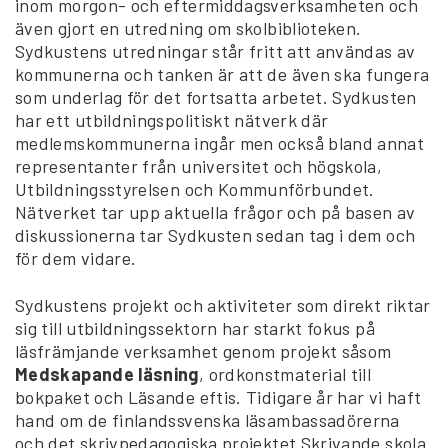
inom morgon- och eftermiddagsverksamheten och
även gjort en utredning om skolbiblioteken.
Sydkustens utredningar står fritt att användas av
kommunerna och tanken är att de även ska fungera
som underlag för det fortsatta arbetet. Sydkusten
har ett utbildningspolitiskt nätverk där
medlemskommunerna ingår men också bland annat
representanter från universitet och högskola,
Utbildningsstyrelsen och Kommunförbundet.
Nätverket tar upp aktuella frågor och på basen av
diskussionerna tar Sydkusten sedan tag i dem och
för dem vidare.
Sydkustens projekt och aktiviteter som direkt riktar
sig till utbildningssektorn har starkt fokus på
läsfrämjande verksamhet genom projekt såsom
Medskapande läsning
, ordkonstmaterial till
bokpaket och Läsande eftis. Tidigare år har vi haft
hand om de finlandssvenska läsambassadörerna
och det skrivpedagogiska projektet Skrivande skola.