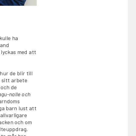
kulle ha
land
 lyckas med att
ur de blir till
 sitt arbete
 och de
gu-nalle och
barndoms
a barn lust att
allvarligare
backen och om
älteuppdrag.
nte mår bra,