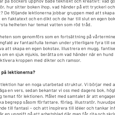
ar på böckers upphov både tekniskt och kreativt: vad gö
tör, hur sitter boken ihop, vad händer på ett tryckeri och
ot? De följande lektionerna jobbar gruppen med att skapa
, en faktatext och en dikt och de har till slut en egen bo
rsta helheten har temat vatten som röd tråd.
lheten som genomförs som en fortsättning på vårtermine
fald av fantasifulla teman under ytterligare fyra till se
a att skapa en egen bokstav, illustrera en mugg, fantis
a om en sjuk mjukis, berätta om vad händer när en hund 
aktivera kroppen med dikter och ramsor.
ll på lektionerna?
tlektion har en noga utarbetad struktur. Vi börjar med a
äga en vers, sedan bekantar vi oss med dagens bok, högl
ng temat för lektionen. Målet med samtalet är att engage
ka begrepp såsom författare, förlag, illustratör, huvudpe
nde till fantasi – och att inspirera till idéer och tankar i
 är en uppgift på ett arbetsblad där man får rita och skr