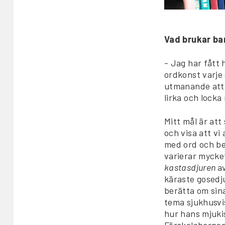
Vad brukar b
- Jag har fått 
ordkonst varje 
utmanande att 
lirka och locka
Mitt mål är att
och visa att vi
med ord och be
varierar mycket
kastasdjuren
a
käraste gosedju
berätta om sina
tema sjukhusvi
hur hans mjuki
Förskolebarnen 