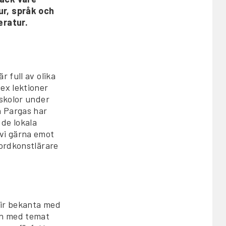
ur, språk och
eratur.
 full av olika
ex lektioner
rskolor under
h Pargas har
de lokala
 vi gärna emot
ordkonstlärare
lir bekanta med
en med temat