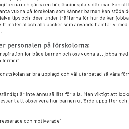
gifterna och gärna en högläsningsplats där man kan sitta
anta vuxna på förskolan som känner barnen kan stöda 
jälva tips och idéer under träffarna för hur de kan jobba
Allt material och alla böcker som används hämtar vi med
.
er personalen på förskolorna:
inspiration för både barnen och oss vuxna att jobba med 
ka former”
konstskolan är bra upplagd och väl utarbetad så våra fö
ständigt är inte ännu så lätt för alla. Men viktigt att loc
tressant att observera hur barnen utförde uppgifter och
tresserade och motiverade”