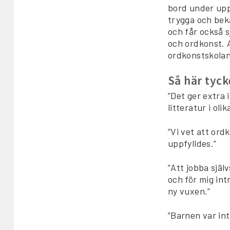
bord under upp
trygga och bek
och får också s
och ordkonst. 
ordkonstskolan
Så här tyck
”Det ger extra 
litteratur i oli
”Vi vet att ord
uppfylldes.”
”Att jobba själv
och för mig in
ny vuxen.”
”Barnen var in