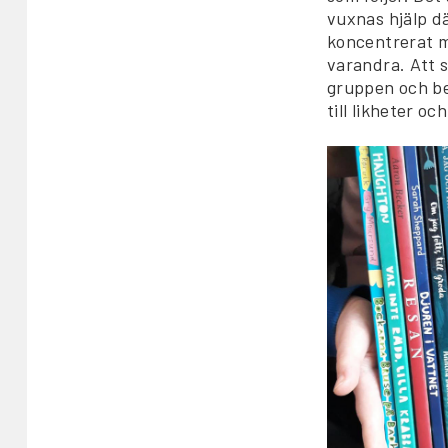
vuxnas hjälp dä
koncentrerat me
varandra. Att s
gruppen och be
till likheter o