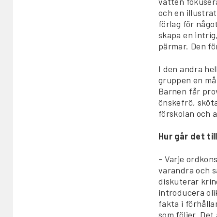
vatten fokuser
och en illustra
förlag för någ
skapa en intrig
pärmar. Den fö
I den andra he
gruppen en mång
Barnen får prov
önskefrö, sköt
förskolan och 
Hur går det ti
- Varje ordkons
varandra och s
diskuterar kri
introducera oli
fakta i förhålla
som följer. Det