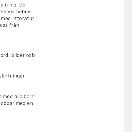
 i ring. De
dem vid behov
 med litteratur
 oss från
ord, bilder och
rväntningar
ka med alla barn
 jobbar med en