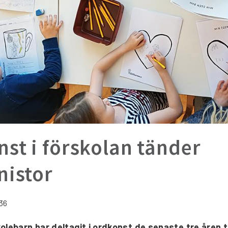
st i förskolan tänder
nistor
:36
olebarn har deltagit i ordkonst de senaste tre åren 