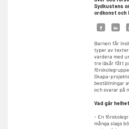
Sydkustens ord
ordkonst och l
Barnen får insi
typer av texte
vardera med und
tre läsår fått
förskolegruppe
Skapa-projekte
beställningar a
och svarar på n
Vad går helhe
- En förskolegr
många slags bö