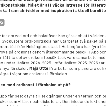
konstskola. Målet är att väcka intresse för litterat
eka fram skrividéer med inspiration i aktuell barnlitt
kter om vad ord och bokstäver kan göra och att världen är
r. Sydkustens ordkonstskola har utarbetat två paket på s
erstöd från Helsingfors stad. I Helsingfors har fyra fö
 prova på ordkonst genom återkommande besök. I Åbo oc
r fått ta del av ordkonstbesök tack vare samarbete med 
n under läsåret 2024-2025. Inför läsåret 2025-2026 tar
v nya förskolor.
Maja Ottelin
arbetar som planerare och 
ågra frågor om ordkonst i förskolan.
ten med ordkonst i förskolan ut på?
upp får besök fyra till sex gånger under en termin och b
cker som vi läser och diskuterar. Den inledande lektion