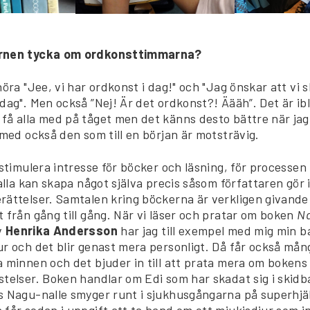
arnen tycka om ordkonsttimmarna?
höra "Jee, vi har ordkonst i dag!" och "Jag önskar att vi s
dag". Men också ”Nej! Är det ordkonst?! Äääh”. Det är ib
få alla med på tåget men det känns desto bättre när jag
 med också den som till en början är motsträvig.
 stimulera intresse för böcker och läsning, för processen h
 alla kan skapa något själva precis såsom författaren gör i
rättelser. Samtalen kring böckerna är verkligen givande
 från gång till gång. När vi läser och pratar om boken
Na
v
Henrika Andersson
har jag till exempel med mig min 
r och det blir genast mera personligt. Då får också mång
 minnen och det bjuder in till att prata mera om bokens 
stelser. Boken handlar om Edi som har skadat sig i skid
s Nagu-nalle smyger runt i sjukhusgångarna på superhj
får sedan i uppgift att ta hand om ett mjukisdjur som i