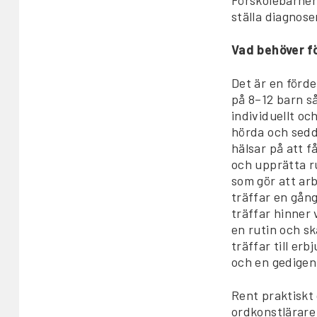
ställa diagnose
Vad behöver f
Det är en förde
på 8–12 barn s
individuellt och
hörda och sedda
hälsar på att 
och upprätta r
som gör att arb
träffar en gång
träffar hinner 
en rutin och s
träffar till er
och en gedigen
Rent praktiskt
ordkonstlärare 