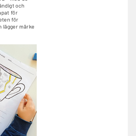
tändigt och
apat för
eten för
n lägger märke