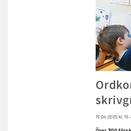
Ordkon
skrivg
15.04.2025
kl. 15
Över 300 försk