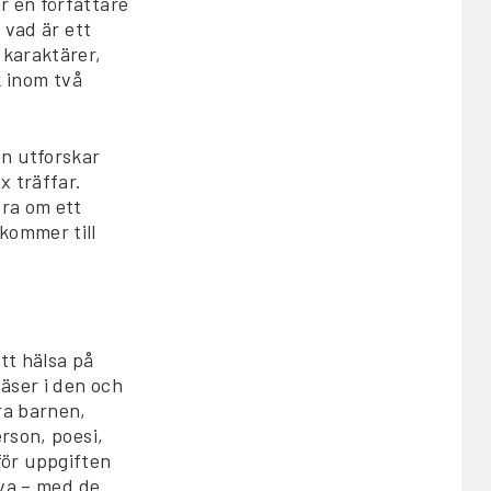
r en författare
 vad är ett
 karaktärer,
k inom två
n utforskar
x träffar.
era om ett
kommer till
tt hälsa på
äser i den och
ra barnen,
rson, poesi,
nför uppgiften
iva – med de