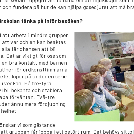
r och fundera på hur de kan hjälpa gosedjuret att må bra
örskolan tänka på inför besöken?
l att arbeta i mindre grupper
å att var och en kan beaktas
 alla får chansen att bli
. Det är viktigt för oss som
få en bra kontakt med barnen
utiner för ordkonsttimmarna
etet löper på under en serie
 i veckan. På tre-fyra
vi bli bekanta och etablera
kapa förväntan. Två-tre
bjuder ännu mera fördjupning
 helhet.
 önskar vi som gästande
att gruppen får jobba i ett ostört rum. Det behövs sittpl