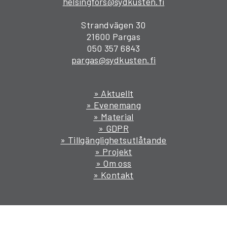
helsingfors@sydkusten.fi
Strandvägen 30
21600 Pargas
050 357 6843
pargas@sydkusten.fi
» Aktuellt
» Evenemang
» Material
» GDPR
» Tillgänglighetsutlåtande
» Projekt
» Om oss
» Kontakt