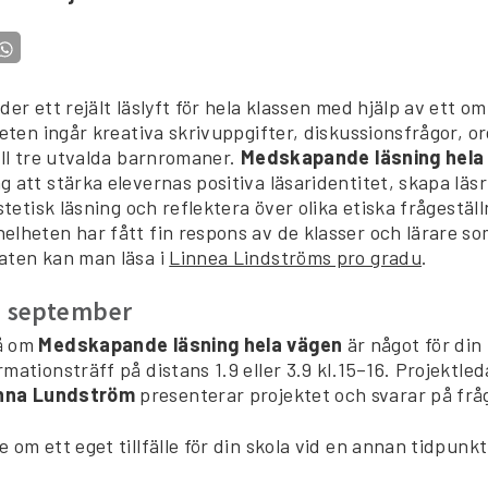
der ett rejält läslyft för hela klassen med hjälp av ett o
heten ingår kreativa skrivuppgifter, diskussionsfrågor, o
ill tre utvalda barnromaner.
Medskapande läsning hela
 att stärka elevernas positiva läsaridentitet, skapa läsr
estetisk läsning och reflektera över olika etiska frågeställ
lheten har fått fin respons av de klasser och lärare so
aten kan man läsa i
Linnea Lindströms pro gradu
.
 i september
å om
Medskapande läsning hela vägen
är något för din
mationsträff på distans 1.9 eller 3.9 kl.15–16. Projektle
nna Lundström
presenterar projektet och svarar på frå
 om ett eget tillfälle för din skola vid en annan tidpunkt