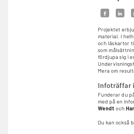
Projektet erbju
material. I hel
och läskartor t
som målsättning
fördjupa sig i 
Undervisningshe
Mera om result
Infoträffar
Funderar du p
med på en infor
Wendt
och
Ha
Du kan också be