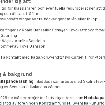
inder sig att:
tid för klassläraren och eventuella resurspersoner att d
ng och distansträffar.
assuppsättningar av tre böcker genom lån eller inköp:
ka finger
av Roald Dahl eller
Familjen Knyckertz och föd
 Sparring
 flög
av Annika Sandelin
kommer
av Tove Jansson.
 Ta kontakt med katja.von.wendt@sydkusten.fi för ytterl
ng & bakgrund
kapande läsning
inleddes i samarbete med Skolnätver
ng av Svenska folkskolans vänner.
026 fortsätter projektet i utvidgad form som
Medskapan
d stöd av föreningen Konstsamfundet, Svenska kulturf