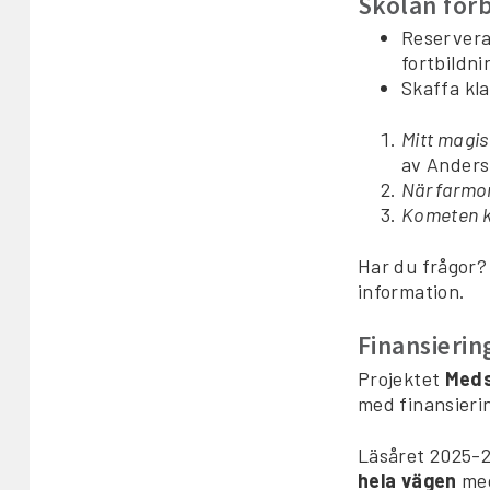
Skolan förb
Reservera 
fortbildni
Skaffa kl
Mitt magis
av Anders
När farmor
Kometen 
Har du frågor?
information.
Finansieri
Projektet
Meds
med finansieri
Läsåret 2025-2
hela vägen
me