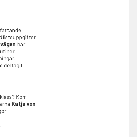
mfattande
rdlistsuppgifter
 vägen
har
utiner,
ningar.
m deltagit.
 klass? Kom
darna
Katja von
gor.
.