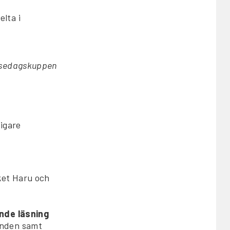
elta i
elsedagskuppen
igare
ket Haru och
de läsning
onden samt