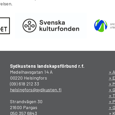
relsen.
Sydkustens landskapsförbund r.f.
Medelhavsgatan 14 A
» A
00220 Helsingfors
» 
(09) 618 212 33
» M
helsingfors@sydkusten.fi
» 
» T
Strandvägen 30
» P
21600 Pargas
» 
050 357 6843
» 