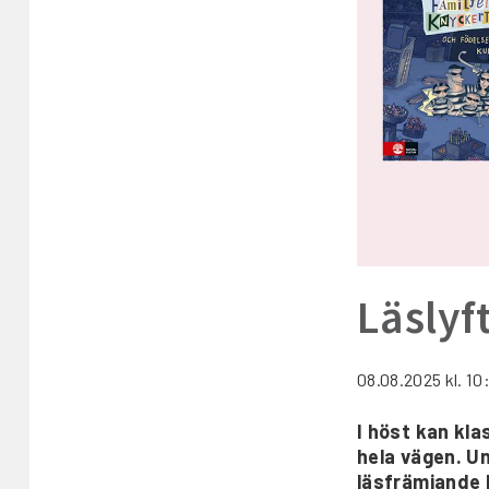
Läslyft
08.08.2025
kl. 10
I höst kan kla
hela vägen. U
läsfrämjande h