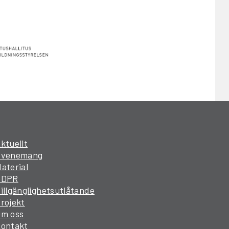
ktuellt
Evenemang
aterial
GDPR
illgänglighetsutlåtande
rojekt
Om oss
Kontakt