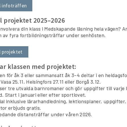
l infoträffen
l projektet 2025–2026
 involvera din klass i Medskapande läsning hela vägen? 
n av fyra fortbildningsträffar under senhösten.
l projektet
ar klassen med projektet:
en för åk 3 eller sammansatt åk 3–4 deltar i en heldagsfo
 Vasa 25.11, Helsingfors 27.11 eller Borgå 3.12.
ser tre utvalda barnromaner och gör uppgifter till varje l
d. Start i januari eller efter sportlovet.
ial inklusive lärarhandledning, lektionsplaner, uppgifter
tor erbjuds gratis.
edande distansträffar under våren 2026.