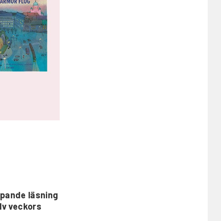
kapande läsning
lv veckors