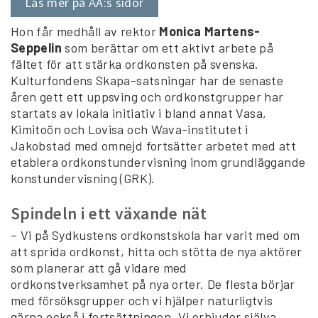
Läs mer på ÅA:s sidor
Hon får medhåll av rektor
Monica Martens-
Seppelin
som berättar om ett aktivt arbete på
fältet för att stärka ordkonsten på svenska.
Kulturfondens Skapa-satsningar har de senaste
åren gett ett uppsving och ordkonstgrupper har
startats av lokala initiativ i bland annat Vasa,
Kimitoön och Lovisa och Wava-institutet i
Jakobstad med omnejd fortsätter arbetet med att
etablera ordkonstundervisning inom grundläggande
konstundervisning (GRK).
Spindeln i ett växande nät
– Vi på Sydkustens ordkonstskola har varit med om
att sprida ordkonst, hitta och stötta de nya aktörer
som planerar att gå vidare med
ordkonstverksamhet på nya orter. De flesta börjar
med försöksgrupper och vi hjälper naturligtvis
gärna också i fortsättningen. Vi erbjuder själva