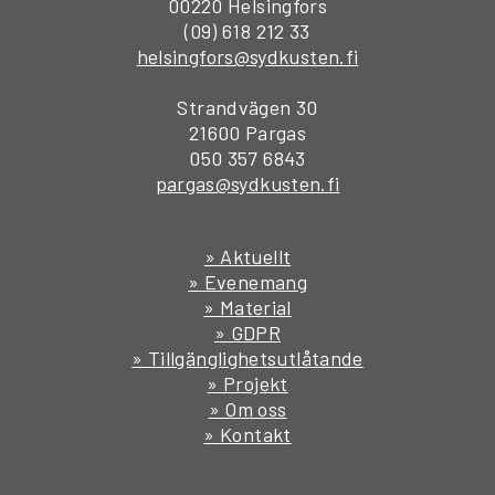
00220 Helsingfors
(09) 618 212 33
helsingfors@sydkusten.fi
Strandvägen 30
21600 Pargas
050 357 6843
pargas@sydkusten.fi
» Aktuellt
» Evenemang
» Material
» GDPR
» Tillgänglighetsutlåtande
» Projekt
» Om oss
» Kontakt