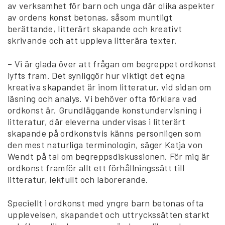
av verksamhet för barn och unga där olika aspekter
av ordens konst betonas, såsom muntligt
berättande, litterärt skapande och kreativt
skrivande och att uppleva litterära texter.
– Vi är glada över att frågan om begreppet ordkonst
lyfts fram. Det synliggör hur viktigt det egna
kreativa skapandet är inom litteratur, vid sidan om
läsning och analys. Vi behöver ofta förklara vad
ordkonst är. Grundläggande konstundervisning i
litteratur, där eleverna undervisas i litterärt
skapande på ordkonstvis känns personligen som
den mest naturliga terminologin, säger Katja von
Wendt på tal om begreppsdiskussionen. För mig är
ordkonst framför allt ett förhållningssätt till
litteratur, lekfullt och laborerande.
Speciellt i ordkonst med yngre barn betonas ofta
upplevelsen, skapandet och uttryckssätten starkt