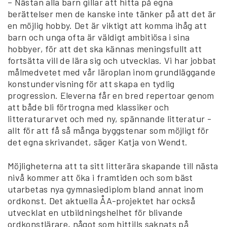
– Nästan alla barn gillar att hitta på egna
berättelser men de kanske inte tänker på att det är
en möjlig hobby. Det är viktigt att komma ihåg att
barn och unga ofta är väldigt ambitiösa i sina
hobbyer, för att det ska kännas meningsfullt att
fortsätta vill de lära sig och utvecklas. Vi har jobbat
målmedvetet med vår läroplan inom grundläggande
konstundervisning för att skapa en tydlig
progression. Eleverna får en bred repertoar genom
att både bli förtrogna med klassiker och
litteraturarvet och med ny, spännande litteratur -
allt för att få så många byggstenar som möjligt för
det egna skrivandet, säger Katja von Wendt.
Möjligheterna att ta sitt litterära skapande till nästa
nivå kommer att öka i framtiden och som bäst
utarbetas nya gymnasiediplom bland annat inom
ordkonst. Det aktuella ÅA-projektet har också
utvecklat en utbildningshelhet för blivande
ordkonstlärare, något som hittills saknats på