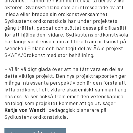
används. I rapporten kan man också ta del av vilka
aktörer i Svenskfinland som är intresserade av att
inleda eller bredda sin ordkonstverksamhet.
Sydkustens ordkonstskola har under projektets
gång träffat, peppat och stöttat dessa på olika sätt
för att hjälpa dem vidare. Sydkustens ordkonstskola
har länge varit ensam om att föra fram ordkonst på
svenska i Finland och har tagit del av ÅA:s projekt
SKAPA/Ordkonst med stor behållning.
– Vi är väldigt glada över att ha fått vara en del av
detta viktiga projekt. Den nya projektrapporten ger
många intressanta perspektiv och är den första att
lyfta ordkonst i ett vidare akademiskt sammanhang
hos oss. Vi ser också fram emot den vetenskapliga
antologi som projektet kommer att ge ut, säger
Katja von Wendt
, pedagogisk planerare på
Sydkustens ordkonstskola.