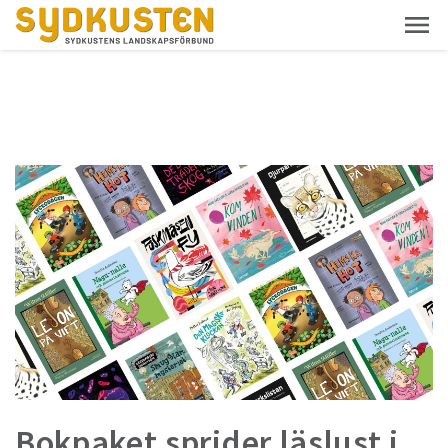
Bokpaket sprider läslust i