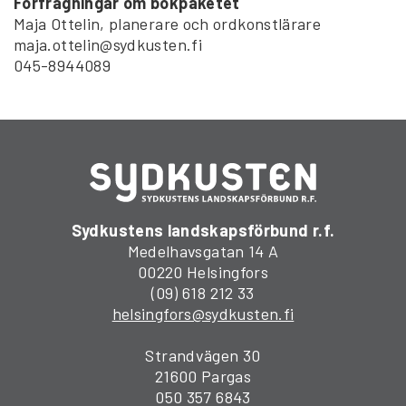
Förfrågningar om bokpaketet
Maja Ottelin, planerare och ordkonstlärare
maja.ottelin@sydkusten.fi
045-8944089
Sydkustens landskapsförbund r.f.
Medelhavsgatan 14 A
00220 Helsingfors
(09) 618 212 33
helsingfors@sydkusten.fi
Strandvägen 30
21600 Pargas
050 357 6843