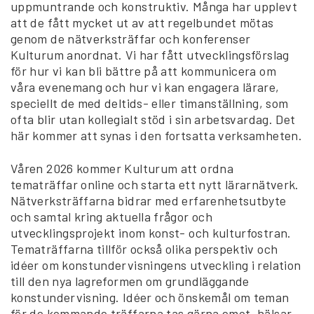
uppmuntrande och konstruktiv. Många har upplevt
att de fått mycket ut av att regelbundet mötas
genom de nätverksträffar och konferenser
Kulturum anordnat. Vi har fått utvecklingsförslag
för hur vi kan bli bättre på att kommunicera om
våra evenemang och hur vi kan engagera lärare,
speciellt de med deltids- eller timanställning, som
ofta blir utan kollegialt stöd i sin arbetsvardag. Det
här kommer att synas i den fortsatta verksamheten.
Våren 2026 kommer Kulturum att ordna
tematräffar online och starta ett nytt lärarnätverk.
Nätverksträffarna bidrar med erfarenhetsutbyte
och samtal kring aktuella frågor och
utvecklingsprojekt inom konst- och kulturfostran.
Tematräffarna tillför också olika perspektiv och
idéer om konstundervisningens utveckling i relation
till den nya lagreformen om grundläggande
konstundervisning. Idéer och önskemål om teman
för de kommande träffarna tas gärna emot, hälsar