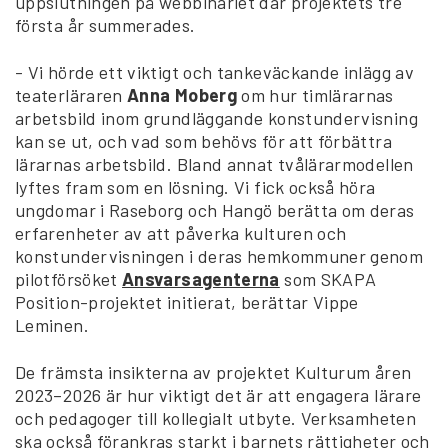
uppslutningen på webbinariet där projektets tre
första år summerades.
- Vi hörde ett viktigt och tankeväckande inlägg av
teaterläraren
Anna Moberg
om hur timlärarnas
arbetsbild inom grundläggande konstundervisning
kan se ut, och vad som behövs för att förbättra
lärarnas arbetsbild. Bland annat tvålärarmodellen
lyftes fram som en lösning. Vi fick också höra
ungdomar i Raseborg och Hangö berätta om deras
erfarenheter av att påverka kulturen och
konstundervisningen i deras hemkommuner genom
pilotförsöket
Ansvarsagenterna
som SKAPA
Position-projektet initierat, berättar Vippe
Leminen.
De främsta insikterna av projektet Kulturum åren
2023–2026 är hur viktigt det är att engagera lärare
och pedagoger till kollegialt utbyte. Verksamheten
ska också förankras starkt i barnets rättigheter och