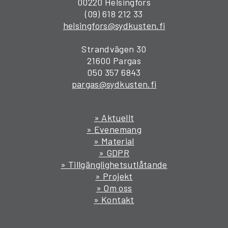
00220 Helsingfors
(09) 618 212 33
helsingfors@sydkusten.fi
Strandvägen 30
21600 Pargas
050 357 6843
pargas@sydkusten.fi
» Aktuellt
» Evenemang
» Material
» GDPR
» Tillgänglighetsutlåtande
» Projekt
» Om oss
» Kontakt