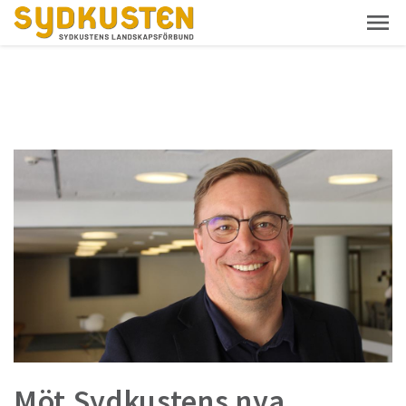
Möt Sydkustens nya