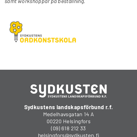
samt workshoppar på beställning.
Sydkustens landskapsförbund r.f.
Medelhavsgatan 14 A
00220 Helsingfors
(09) 618 212 33
helsingfors@sydkusten.fi