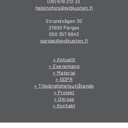
(09) 618 212 33
helsingfors@sydkusten.fi
Strandvägen 30
21600 Pargas
050 357 6843
pargas@sydkusten.fi
» Aktuellt
» Evenemang
» Material
» GDPR
» Tillgänglighetsutlåtande
» Projekt
» Om oss
» Kontakt