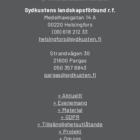
Sydkustens landskapsförbund r.f.
Medelhavsgatan 14 A
00220 Helsingfors
(09) 618 212 33
helsingfors@sydkusten.fi
Strandvägen 30
21600 Pargas
050 357 6843
pargas@sydkusten.fi
» Aktuellt
» Evenemang
» Material
» GDPR
» Tillgänglighetsutlåtande
» Projekt
» Om oss