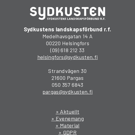
Sydkustens landskapsförbund r.f.
Medelhavsgatan 14 A
00220 Helsingfors
(09) 618 212 33
helsingfors@sydkusten.fi
Strandvägen 30
21600 Pargas
050 357 6843
pargas@sydkusten.fi
» Aktuellt
» Evenemang
» Material
» GDPR