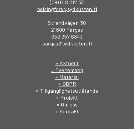
(09) 618 212 33
helsingfors@sydkusten.fi
Strandvägen 30
21600 Pargas
050 357 6843
pargas@sydkusten.fi
» Aktuellt
» Evenemang
» Material
» GDPR
» Tillgänglighetsutlåtande
» Projekt
» Om oss
» Kontakt