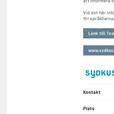
att informera 
Vid det här inf
för språköarna, 
Länk till T
www.sydkus
Kontakt
Plats