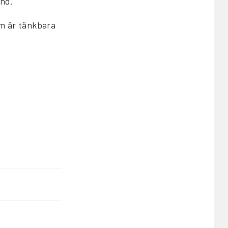
and.
om är tänkbara