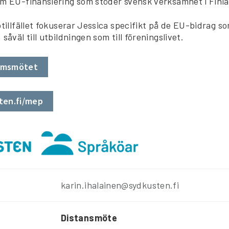
om EU-finansiering som stöder svensk verksamhet i Finl
otillfället fokuserar Jessica specifikt på de EU-bidrag s
såväl till utbildningen som till föreningslivet.
eamsmötet
ten.fi/mep
karin.ihalainen@sydkusten.fi
Distansmöte