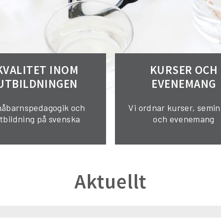
KVALITET INOM
KURSER OCH
UTBILDNINGEN
EVENEMANG
åbarnspedagogik och
Vi ordnar kurser, semin
tbildning på svenska
och evenemang
Aktuellt