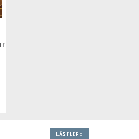
ar
5
LÄS FLER »