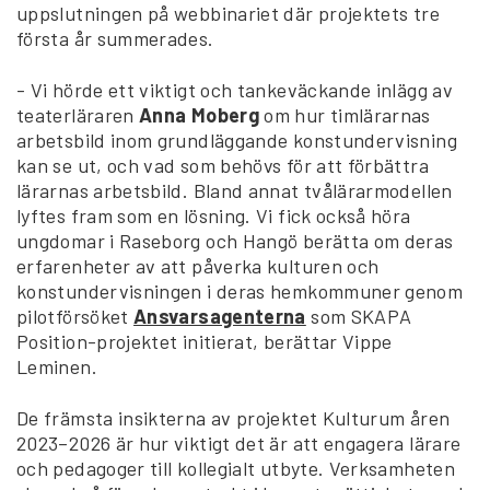
uppslutningen på webbinariet där projektets tre
första år summerades.
- Vi hörde ett viktigt och tankeväckande inlägg av
teaterläraren
Anna Moberg
om hur timlärarnas
arbetsbild inom grundläggande konstundervisning
kan se ut, och vad som behövs för att förbättra
lärarnas arbetsbild. Bland annat tvålärarmodellen
lyftes fram som en lösning. Vi fick också höra
ungdomar i Raseborg och Hangö berätta om deras
erfarenheter av att påverka kulturen och
konstundervisningen i deras hemkommuner genom
pilotförsöket
Ansvarsagenterna
som SKAPA
Position-projektet initierat, berättar Vippe
Leminen.
De främsta insikterna av projektet Kulturum åren
2023–2026 är hur viktigt det är att engagera lärare
och pedagoger till kollegialt utbyte. Verksamheten