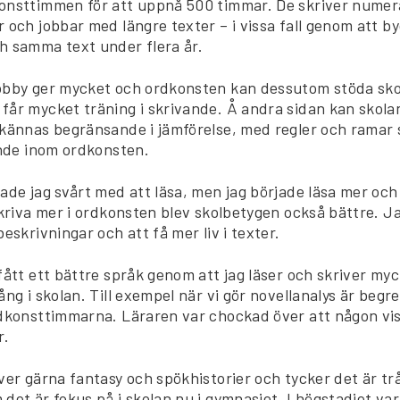
onsttimmen för att uppnå 500 timmar. De skriver numera
 och jobbar med längre texter – i vissa fall genom att b
h samma text under flera år.
obby ger mycket och ordkonsten kan dessutom stöda sko
får mycket träning i skrivande. Å andra sidan kan skola
 kännas begränsande i jämförelse, med regler och ramar s
ande inom ordkonsten.
hade jag svårt med att läsa, men jag började läsa mer oc
skriva mer i ordkonsten blev skolbetygen också bättre. Ja
beskrivningar och att få mer liv i texter.
fått ett bättre språk genom att jag läser och skriver my
ång i skolan. Till exempel när vi gör novellanalys är beg
rdkonsttimmarna. Läraren var chockad över att någon vi
r.
ver gärna fantasy och spökhistorier och tycker det är tr
det är fokus på i skolan nu i gymnasiet. I högstadiet va