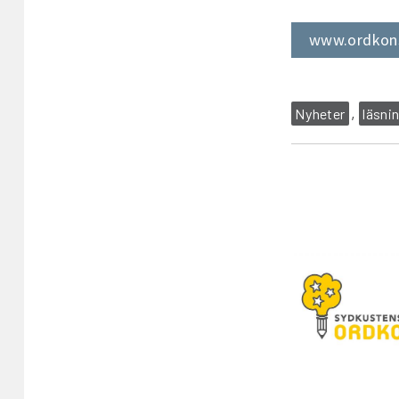
www.ordkons
Nyheter
läsni