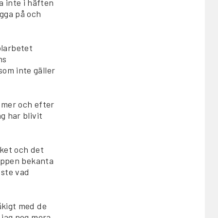
 inte i häften
ygga på och
larbetet
ns
om inte gäller
h mer och efter
g har blivit
cket och det
reppen bekanta
sste vad
åkigt med de
r jag nog mera