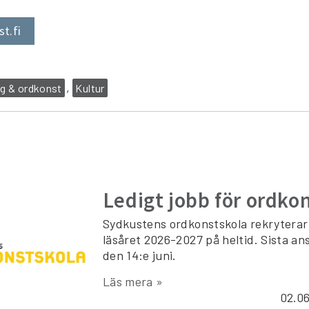
t.fi
ng & ordkonst
Kultur
Ledigt jobb för ordko
Sydkustens ordkonstskola rekryterar 
läsåret 2026-2027 på heltid. Sista a
den 14:e juni.
Läs mera »
02.0