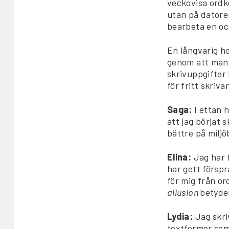
veckovisa ordk
utan på datorer
bearbeta en oc
En långvarig h
genom att man 
skrivuppgifter
för fritt skriv
Saga:
I ettan 
att jag börjat 
bättre på miljö
Elina:
Jag har 
har gett förspr
för mig från o
allusion
betyde
Lydia:
Jag skri
textformer som 