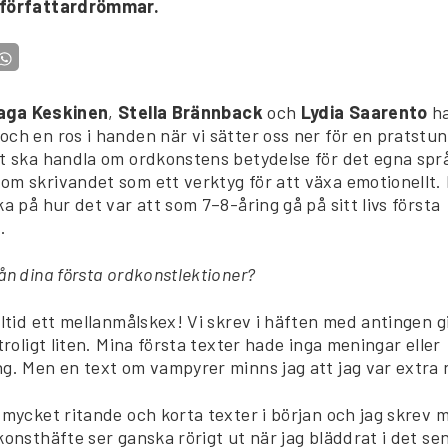
 författardrömmar.
aga Keskinen
,
Stella Brännback
och
Lydia Saarento
ha
ch en ros i handen när vi sätter oss ner för en pratstu
et ska handla om ordkonstens betydelse för det egna spr
m skrivandet som ett verktyg för att växa emotionellt. 
ka på hur det var att som 7–8-åring gå på sitt livs första
.
ån dina första ordkonstlektioner?
alltid ett mellanmålskex! Vi skrev i häften med antingen g
otroligt liten. Mina första texter hade inga meningar eller
ng. Men en text om vampyrer minns jag att jag var extra
 mycket ritande och korta texter i början och jag skrev 
konsthäfte ser ganska rörigt ut när jag bläddrat i det se