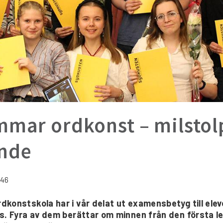
mmar ordkonst – milstol
ande
:46
konstskola har i vår delat ut examensbetyg till ele
rs. Fyra av dem berättar om minnen från den första l