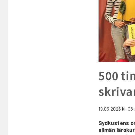
500 ti
skriv
19.05.2026
kl. 08
Sydkustens ord
allmän läroku