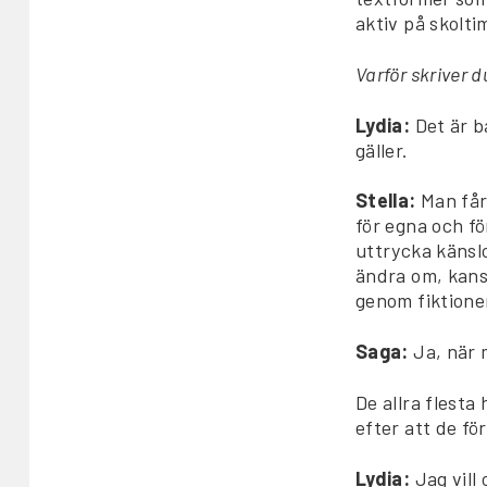
aktiv på skolt
Varför skriver d
Lydia:
Det är ba
gäller.
Stella:
Man får 
för egna och fö
uttrycka känslo
ändra om, kansk
genom fiktionen
Saga:
Ja, när 
De allra flesta
efter att de fö
Lydia:
Jag vill