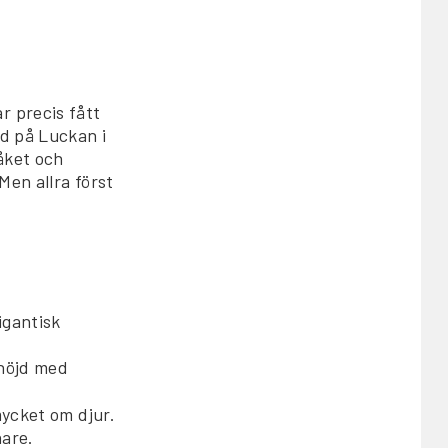
r precis fått
nd på Luckan i
åket och
Men allra först
igantisk
 nöjd med
mycket om djur.
nare.