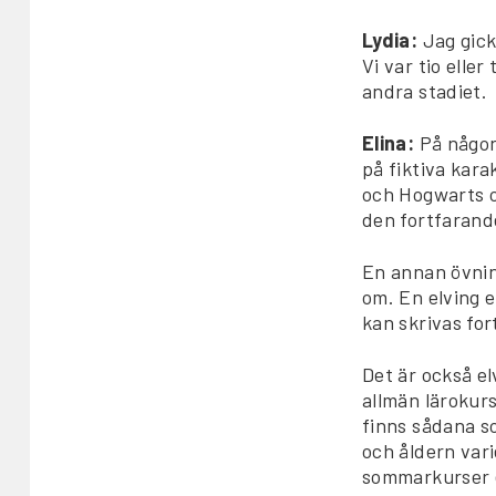
Lydia:
Jag gick
Vi var tio elle
andra stadiet.
Elina:
På någon
på fiktiva kara
och Hogwarts o
den fortfarand
En annan övning
om. En elving e
kan skrivas for
Det är också el
allmän lärokur
finns sådana so
och åldern vari
sommarkurser el