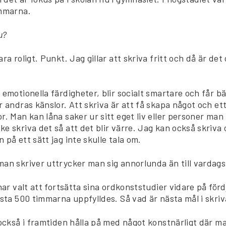
immarna.
u?
ra roligt. Punkt. Jag gillar att skriva fritt och då är de
emotionella färdigheter, blir socialt smartare och får bä
r andras känslor. Att skriva är att få skapa något och ett
r. Man kan låna saker ur sitt eget liv eller personer ma
e skriva det så att det blir värre. Jag kan också skriva 
 på ett sätt jag inte skulle tala om.
man skriver uttrycker man sig annorlunda än till vardags
 har valt att fortsätta sina ordkonststudier vidare på för
rsta 500 timmarna uppfylldes. Så vad är nästa mål i skri
 också i framtiden hålla på med något konstnärligt där ma