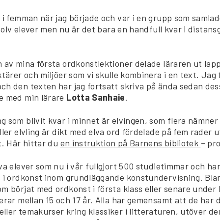
 i femman när jag började och var i en grupp som samlad
r tolv elever men nu är det bara en handfull kvar i distan
 av mina första ordkonstlektioner delade läraren ut la
ktärer och miljöer som vi skulle kombinera i en text. Jag f
ch den texten har jag fortsatt skriva på ända sedan dess
e med min lärare
Lotta Sanhaie
.
 som blivit kvar i minnet är elvingen, som flera nämner 
ller elvling är dikt med elva ord fördelade på fem rader 
t. Här hittar du
en instruktion på Barnens bibliotek
– pro
va elever som nu i vår fullgjort 500 studietimmar och har
s i ordkonst inom grundläggande konstundervisning. Bla
m börjat med ordkonst i första klass eller senare under 
erar mellan 15 och 17 år. Alla har gemensamt att de har de
ler temakurser kring klassiker i litteraturen, utöver d