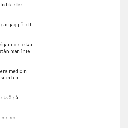
istik eller
pas jag på att
ågar och orkar.
astän man inte
dera medicin
 som blir
också på
tion om