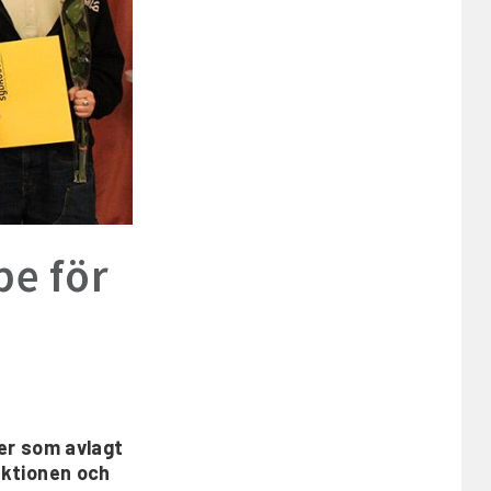
pe för
ver som avlagt
ektionen och