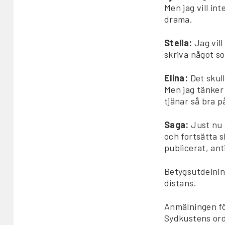
Men jag vill int
drama.
Stella:
Jag vil
skriva något so
Elina:
Det skul
Men jag tänker 
tjänar så bra p
Saga:
Just nu 
och fortsätta s
publicerat, ant
Betygsutdelnin
distans.
Anmälningen fö
Sydkustens or