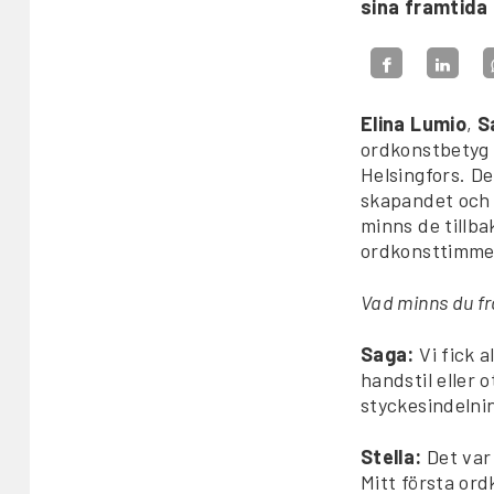
sina framtida
Elina Lumio
,
S
ordkonstbetyg o
Helsingfors. D
skapandet och o
minns de tillba
ordkonsttimme
Vad minns du fr
Saga:
Vi fick 
handstil eller 
styckesindelni
Stella:
Det var
Mitt första ord