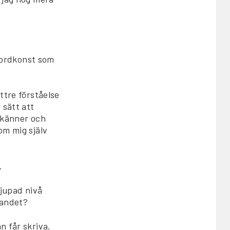
t ordkonst som
ttre förståelse
 sätt att
n känner och
om mig själv
.
djupad nivå
vandet?
n får skriva.