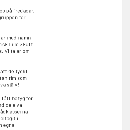
es på fredagar.
sgruppen för
ppar med namn
ick Lille Skutt
. Vi talar om
att de tyckt
utan rim som
va själv!
 fått betyg för
nd de elva
lågklasserna
ltagit i
en egna