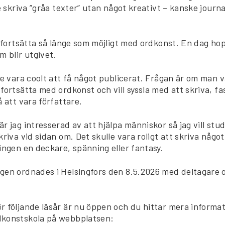
e skriva ”gråa texter” utan något kreativt – kanske journal
l fortsätta så länge som möjligt med ordkonst. En dag hop
m blir utgivet.
le vara coolt att få något publicerat. Frågan är om man v
fortsätta med ordkonst och vill syssla med att skriva, f
å att vara författare.
är jag intresserad av att hjälpa människor så jag vill stu
kriva vid sidan om. Det skulle vara roligt att skriva något
ingen en deckare, spänning eller fantasy.
gen ordnades i Helsingfors den 8.5.2026 med deltagare 
r följande läsår är nu öppen och du hittar mera informa
dkonstskola på webbplatsen: