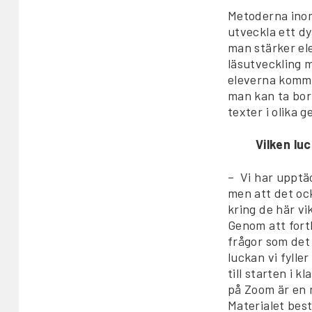
Metoderna inom
utveckla ett dy
man stärker ele
läsutveckling m
eleverna komma
man kan ta bor
texter i olika 
Vilken lu
– Vi har upptäc
men att det oc
kring de här vi
Genom att fort
frågor som det 
luckan vi fyller
till starten i 
på Zoom är en 
Materialet bes