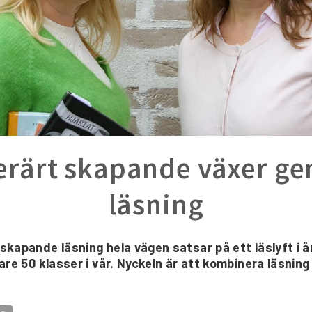
terärt skapande växer g
läsning
kapande läsning hela vägen satsar på ett läslyft i å
are 50 klasser i vår. Nyckeln är att kombinera läsnin