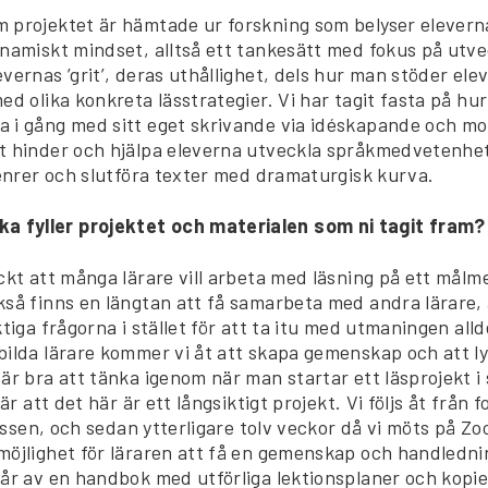
 projektet är hämtade ur forskning som belyser elevern
namiskt mindset, alltså ett tankesätt med fokus på utve
vernas ’grit’, deras uthållighet, dels hur man stöder ele
ed olika konkreta lässtrategier. Vi har tagit fasta på hu
 i gång med sitt eget skrivande via idéskapande och mo
t hinder och hjälpa eleverna utveckla språkmedvetenhe
genrer och slutföra texter med dramaturgisk kurva.
cka fyller projektet och materialen som ni tagit fram?
kt att många lärare vill arbeta med läsning på ett målm
kså finns en längtan att få samarbeta med andra lärare, 
ktiga frågorna i stället för att ta itu med utmaningen all
bilda lärare kommer vi åt att skapa gemenskap och att l
är bra att tänka igenom när man startar ett läsprojekt i 
 är att det här är ett långsiktigt projekt. Vi följs åt från
klassen, och sedan ytterligare tolv veckor då vi möts på Z
möjlighet för läraren att få en gemenskap och handledni
tår av en handbok med utförliga lektionsplaner och kopi