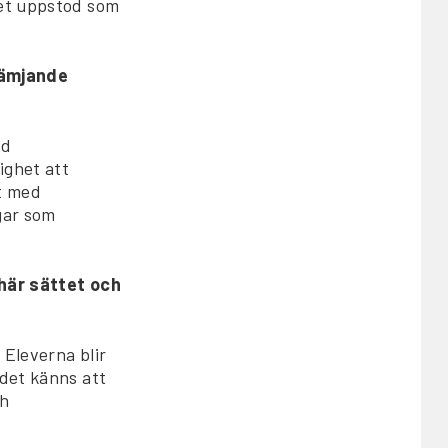
tet uppstod som
rämjande
ld
ighet att
et med
ngar som
här sättet och
 Eleverna blir
 det känns att
ch