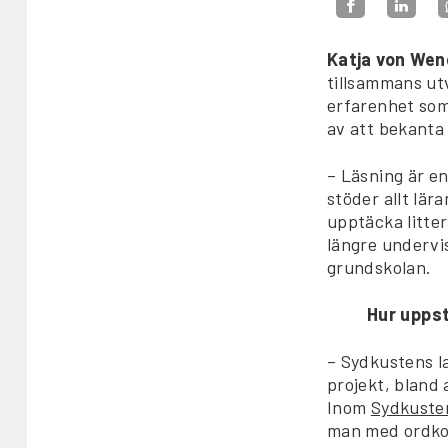
Katja von We
tillsammans ut
erfarenhet som 
av att bekanta
– Läsning är en
stöder allt lär
upptäcka litte
längre undervi
grundskolan.
Hur uppst
– Sydkustens l
projekt, bland
Inom
Sydkuste
man med ordkon