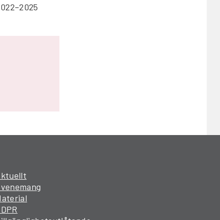
 2022–2025
ktuellt
Evenemang
aterial
GDPR