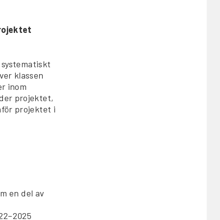
rojektet
t systematiskt
över klassen
er inom
der projektet,
för projektet i
om en del av
2022–2025