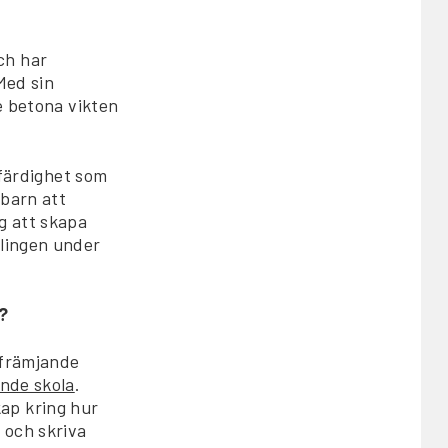
ch har
Med sin
e betona vikten
 färdighet som
 barn att
g att skapa
klingen under
?
vfrämjande
nde skola
.
ap kring hur
 och skriva