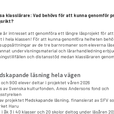
psa klasslärare: Vad behövs för att kunna genomför p
srikt?
e är intresset att genomföra ett längre läsprojekt för at
ft i hela klassen! För att kunna genomföra helheten beh
lassuppsättningar av de tre barnromaner som eleverna läs
t annat undervisningsmaterial och lärarhandledning erbju
ningstillfällen och distansstöd medan klassläraren genom
dskapande läsning hela vägen
 och 900 elever deltar i projektet våren 2026
as av Svenska kulturfonden, Amos Andersons fond och
gsstyrelsen
 av projektet Medskapande läsning, finansierat av SFV s
rket Haru
 i åk 3 i 40 klasser och 20 skolor deltog under läsåren 