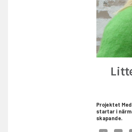
Lit
Projektet Meds
startar i närm
skapande.