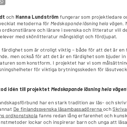
ndt
och
Hanna Lundström
fungerar som projektledare o
vecklat metoderna för
Medskapande läsning hela vägen
. 
ordkonstlärare och lärare i svenska och litteratur vill d
 elever med skönlitteratur mångsidigt och fördjupat.
 färdighet som är otroligt viktig – både för att det är en
ande, men också för att det är en färdighet som bjuder in
raturen som konstform. I projektet har vi som målsättnin
sningshelheter för viktiga brytningsskeden för läsutvec
od idén till projektet
Medskapande läsning hela vägen
andskapsförbund har en stark tradition av läs- och skri
 annat
De finlandssvenska läsambassadörerna
och
Skriva
ns ordkonstskola
fanns redan lång erfarenhet och kunsk
stmetoder lockar och inspirerar barn och unga att läsa