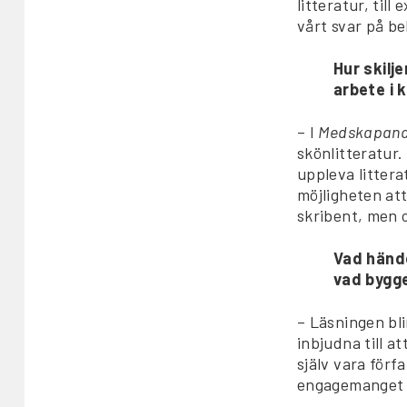
litteratur, ti
vårt svar på b
Hur skilje
arbete i 
– I
Medskapande
skönlitteratur.
uppleva litter
möjligheten att
skribent, men o
Vad hände
vad bygg
– Läsningen bli
inbjudna till a
själv vara förf
engagemanget f