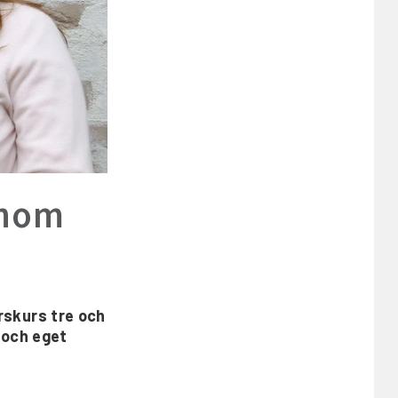
enom
rskurs tre och
g och eget