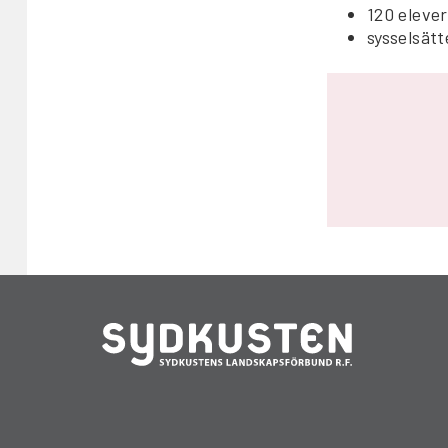
120 elever
sysselsätt