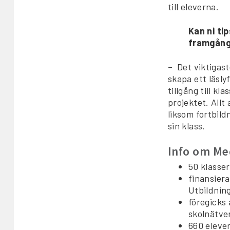
till eleverna.
Kan ni ti
framgång
– Det viktigast
skapa ett läsly
tillgång till k
projektet. All
liksom fortbild
sin klass.
Info om Me
50 klasser
finansier
Utbildnin
föregicks
skolnätve
660 elever