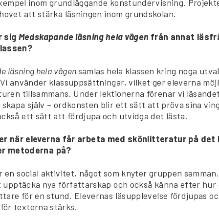
ll exempel inom grundläggande konstundervisning. Projek
ehovet att stärka läsningen inom grundskolan.
r sig
Medskapande läsning hela vägen
från annat läsf
klassen?
 läsning hela vägen
samlas hela klassen kring noga utva
 Vi använder klassuppsättningar, vilket ger eleverna möjl
aturen tillsammans. Under lektionerna förenar vi läsand
 skapa själv – ordkonsten blir ett sätt att pröva sina vi
ckså ett sätt att fördjupa och utvidga det lästa.
r när eleverna får arbeta med skönlitteratur på det 
er metoderna på?
r en social aktivitet, något som knyter gruppen samman.
tt upptäcka nya författarskap och också känna efter hur
attare för en stund. Elevernas läsupplevelse fördjupas o
ör texterna stärks.