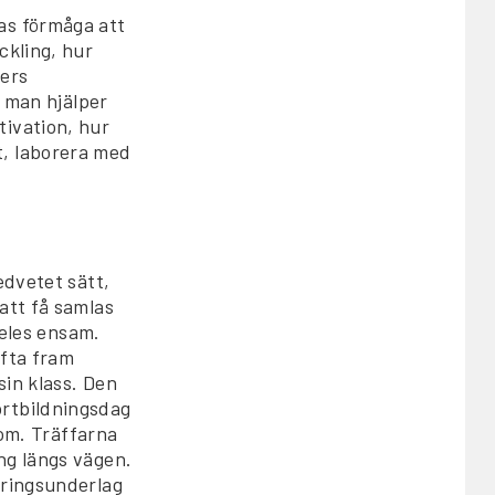
as förmåga att
ckling, hur
vers
r man hjälper
tivation, hur
t, laborera med
edvetet sätt,
att få samlas
deles ensam.
yfta fram
sin klass. Den
 fortbildningsdag
oom. Träffarna
ng längs vägen.
eringsunderlag