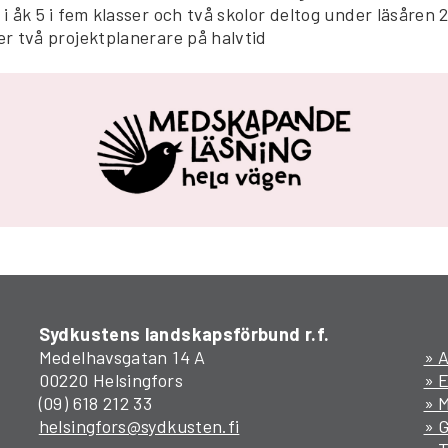
 i åk 5 i fem klasser och två skolor deltog under läsåren
er två projektplanerare på halvtid
Sydkustens landskapsförbund r.f.
Medelhavsgatan 14 A
» A
00220 Helsingfors
» 
(09) 618 212 33
» M
helsingfors@sydkusten.fi
» 