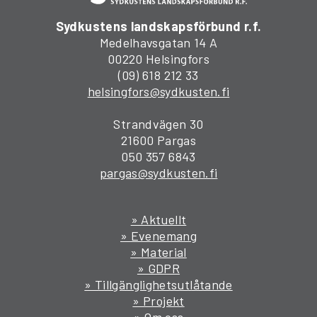
Sydkustens landskapsförbund r.f.
Medelhavsgatan 14 A
00220 Helsingfors
(09) 618 212 33
helsingfors@sydkusten.fi
Strandvägen 30
21600 Pargas
050 357 6843
pargas@sydkusten.fi
» Aktuellt
» Evenemang
» Material
» GDPR
» Tillgänglighetsutlåtande
» Projekt