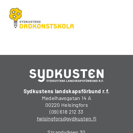
Sydkustens landskapsförbund r.f.
Medelhavsgatan 14 A
00220 Helsingfors
(09) 618 212 33
helsingfors@sydkusten.fi
Strandvägen 30