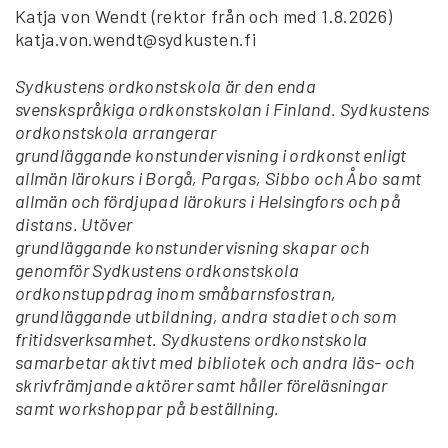
Katja von Wendt (rektor från och med 1.8.2026)
katja.von.wendt@sydkusten.fi
Sydkustens ordkonstskola är den enda
svenskspråkiga ordkonstskolan i Finland. Sydkustens
ordkonstskola arrangerar
grundläggande konstundervisning i ordkonst enligt
allmän lärokurs i Borgå, Pargas, Sibbo och Åbo samt
allmän och fördjupad lärokurs i Helsingfors och på
distans. Utöver
grundläggande konstundervisning skapar och
genomför Sydkustens ordkonstskola
ordkonstuppdrag inom småbarnsfostran,
grundläggande utbildning, andra stadiet och som
fritidsverksamhet. Sydkustens ordkonstskola
samarbetar aktivt med bibliotek och andra läs- och
skrivfrämjande aktörer samt håller föreläsningar
samt workshoppar på beställning.