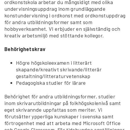
ordkonstskola arbetar du mångsidigt med olika
undervisningsuppdrag inom grundläggande
konstundervisning i ordkonst med ordkonstuppdrag
för andra utbildningsformer samt som
hobbyverksamhet. VI erbjuder en självständig och
kreativ arbetsmiljö med stöttande kollegor.
Behörighetskrav
Högre högskoleexamen i litterärt
skapande/kreativt skrivande/litterär
gestaltning/litteraturvetenskap
Pedagogiska studier för lärare
Behörighet för andra utbildningsformer, studier
inom skrivarutbildningar på folkhögskolenivå samt
eget skrivannde uppfattas som meriter. Vi
förutsätter ypperliga kunskaper i svenska samt
förtrogenhet med att arbeta med Microsoft Office
och Google Classroom. För tidsbundna anställningar