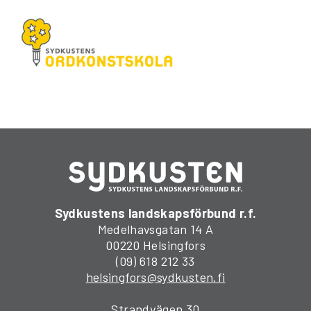
Sydkustens landskapsförbund r.f.
Medelhavsgatan 14 A
00220 Helsingfors
(09) 618 212 33
helsingfors@sydkusten.fi
Strandvägen 30