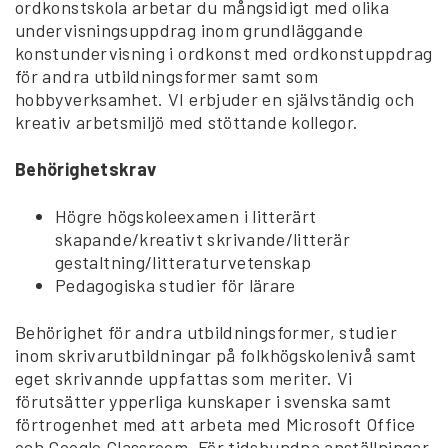
ordkonstskola arbetar du mångsidigt med olika
undervisningsuppdrag inom grundläggande
konstundervisning i ordkonst med ordkonstuppdrag
för andra utbildningsformer samt som
hobbyverksamhet. VI erbjuder en självständig och
kreativ arbetsmiljö med stöttande kollegor.
Behörighetskrav
Högre högskoleexamen i litterärt
skapande/kreativt skrivande/litterär
gestaltning/litteraturvetenskap
Pedagogiska studier för lärare
Behörighet för andra utbildningsformer, studier
inom skrivarutbildningar på folkhögskolenivå samt
eget skrivannde uppfattas som meriter. Vi
förutsätter ypperliga kunskaper i svenska samt
förtrogenhet med att arbeta med Microsoft Office
och Google Classroom. För tidsbundna anställningar