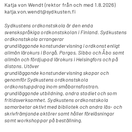
Katja von Wendt (rektor från och med 1.8.2026)
katja.von.wendt@sydkusten.fi
Sydkustens ordkonstskola är den enda
svenskspråkiga ordkonstskolan i Finland. Sydkustens
ordkonstskola arrangerar
grundläggande konstundervisning i ordkonst enligt
allmän lärokurs i Borgå, Pargas, Sibbo och Åbo samt
allmän och fördjupad lärokurs i Helsingfors och på
distans. Utöver
grundläggande konstundervisning skapar och
genomför Sydkustens ordkonstskola
ordkonstuppdrag inom småbarnsfostran,
grundläggande utbildning, andra stadiet och som
fritidsverksamhet. Sydkustens ordkonstskola
samarbetar aktivt med bibliotek och andra läs- och
skrivfrämjande aktörer samt håller föreläsningar
samt workshoppar på beställning.