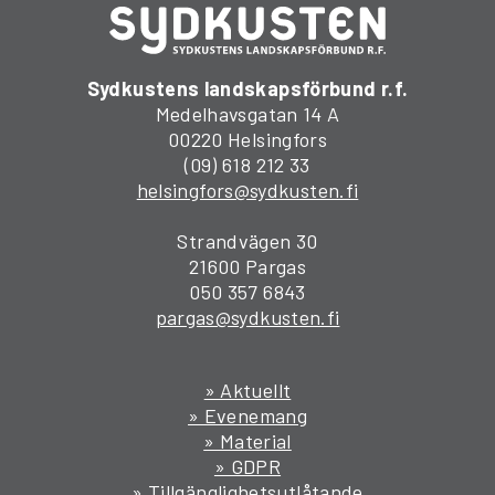
Sydkustens landskapsförbund r.f.
Medelhavsgatan 14 A
00220 Helsingfors
(09) 618 212 33
helsingfors@sydkusten.fi
Strandvägen 30
21600 Pargas
050 357 6843
pargas@sydkusten.fi
» Aktuellt
» Evenemang
» Material
» GDPR
» Tillgänglighetsutlåtande