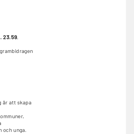
. 23.59
.
rogrambidragen
 är att skapa
 kommuner,
a
n och unga.