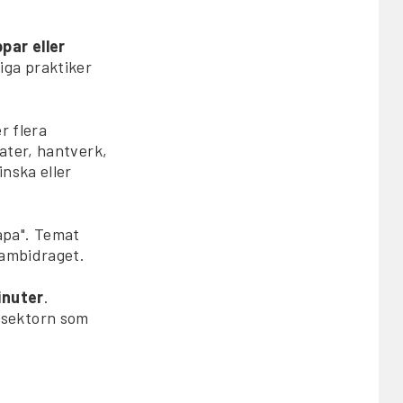
par eller
iga praktiker
r flera
ater, hantverk,
nska eller
apa". Temat
rambidraget.
inuter
.
rsektorn som