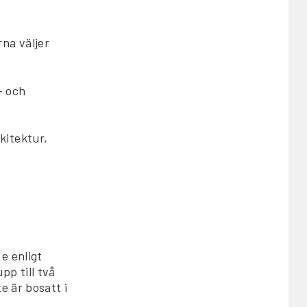
na väljer
- och
kitektur,
e enligt
p till två
e är bosatt i