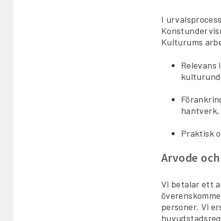
I urvalsproces
Konstundervisn
Kulturums arbet
Relevans i
kulturund
Förankring
hantverk, 
Praktisk 
Arvode och
Vi betalar ett
överenskommels
personer. Vi er
huvudstadsregi