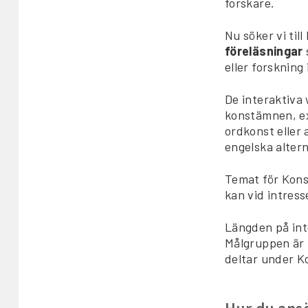
forskare.
Nu söker vi ti
föreläsningar
eller forsknin
De interaktiva 
konstämnen, ex
ordkonst eller
engelska altern
Temat för Kons
kan vid intres
Längden på int
Målgruppen är
deltar under K