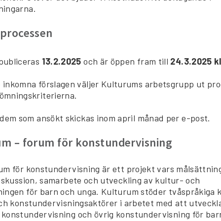
ningarna.
processen
 publiceras
13.2.2025
och är öppen fram till
24.3.2025 kl
e inkomna förslagen väljer Kulturums arbetsgrupp ut p
dömningskriterierna.
l dem som ansökt skickas inom april månad per e-post.
m ­– forum för konstundervisning
um för konstundervisning är ett projekt vars målsättning
diskussion, samarbete och utveckling av kultur- och
ingen för barn och unga. Kulturum stöder tvåspråkiga
och konstundervisningsaktörer i arbetet med att utveckl
konstundervisning och övrig konstundervisning för bar