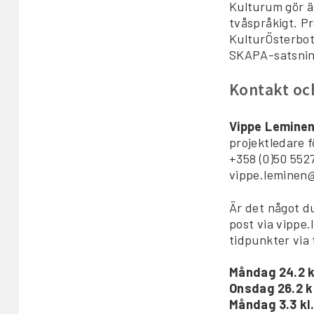
Kulturum gör ä
tvåspråkigt. P
KulturÖsterbot
SKAPA-satsnin
Kontakt och
Vippe Lemine
projektledare 
+358 (0)50 552
vippe.leminen@
Är det något du
post via vippe
tidpunkter via
Måndag 24.2 k
Onsdag 26.2 kl
Måndag 3.3 kl.