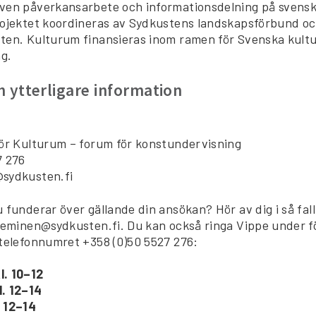
ven påverkansarbete och informationsdelning på svens
rojektet koordineras av Sydkustens landskapsförbund o
ten. Kulturum finansieras inom ramen för Svenska kult
g.
 ytterligare information
n
för Kulturum – forum för konstundervisning
7 276
sydkusten.fi
 funderar över gällande din ansökan? Hör av dig i så fall 
.leminen@sydkusten.fi. Du kan också ringa Vippe under f
 telefonnumret +358 (0)50 5527 276:
l. 10–12
. 12–14
 12–14