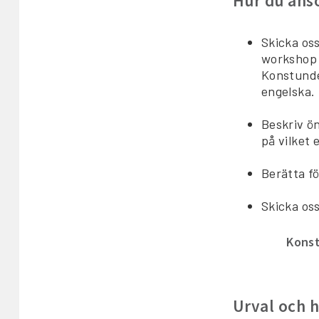
Hur du ans
Skicka oss
workshop e
Konstunde
engelska.
Beskriv ön
på vilket 
Berätta fö
Skicka os
Konst
Urval och h