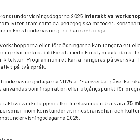
ll Konstundervisningsdagarna 2025
interaktiva workshop
som lyfter fram samtida pedagogiska metoder, konstnärl
g inom konstundervisning för barn och unga.
workshopparna eller föreläsningarna kan tangera ett elle
empelvis cirkus, bildkonst, mediekonst, musik, dans, te
 arkitektur. Programnumret kan arrangeras på svenska, fi
ativt på två språk.
tundervisningsdagarna 2025 är "Samverka, påverka, sk
se användas som inspiration eller utgångspunkt för prog
eraktiva workshoppen eller föreläsningen bör vara
75 m
 personer inom konstundervisningsbranschen och kultu
onstundervisningsdagarna 2025.