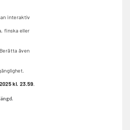
dan interaktiv
 finska eller
 Berätta även
gänglighet.
2025 kl. 23.59
.
tängd.