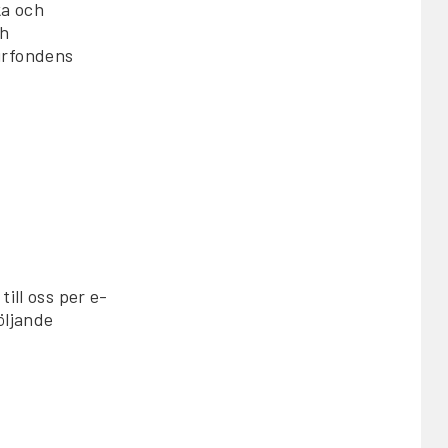
ka och
ch
urfondens
till oss per e-
öljande