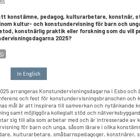
:55
i ett konstämne, pedagog, kulturarbetare, konstnär, 
 inom kultur- och konstundervisning för barn och ung
od, konstnärlig praktik eller forskning som du vill 
ndervisningsdagarna 2025?
In English
025 arrangeras Konstundervisningsdagarna i Esbo och 
nferens och fest för konstundervisningsbranschen och ku
as mål är att inspirera till samverkan och nytänkande k
ing samt möjliggöra kollegialt stöd och nätverksbyggan
ar sig till alla som arbetar med och är intresserade av 
visning för barn och unga, såsom lärare i olika konstäm
are, kulturarbetare, småbarnspedagoger, konstnärer, 