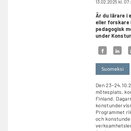
13.02.2025
kl. 07
Är du lärare 
eller forskare
pedagogisk met
under Konstu
Suomeksi
Den 23–24.10.2
mötesplats, ko
Finland. Dagarn
konstundervisn
Programmet rikt
och konstunder
verksamhetsled