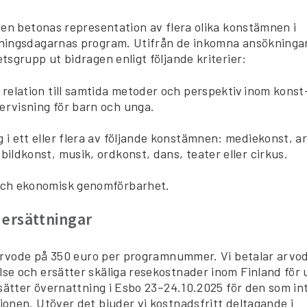
sen betonas representation av flera olika konstämnen i
ingsdagarnas program. Utifrån de inkomna ansökningar
sgrupp ut bidragen enligt följande kriterier:
 relation till samtida metoder och perspektiv inom konst
ervisning för barn och unga.
 i ett eller flera av följande konstämnen: mediekonst, ar
bildkonst, musik, ordkonst, dans, teater eller cirkus.
och ekonomisk genomförbarhet.
 ersättningar
 arvode på 350 euro per programnummer. Vi betalar arvod
e och ersätter skäliga resekostnader inom Finland för up
sätter övernattning i Esbo 23–24.10.2025 för den som int
onen. Utöver det bjuder vi kostnadsfritt deltagande i