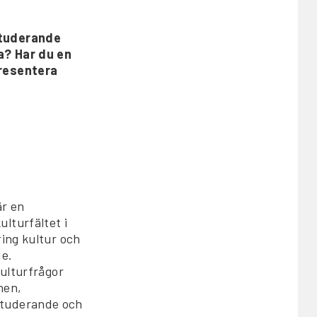
studerande
a? Har du en
presentera
är en
lturfältet i
ring kultur och
de.
kulturfrågor
nen,
studerande och