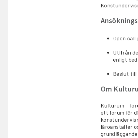
Konstundervis
Ansöknings
Open call
Utifrån d
enligt be
Beslut til
Om Kulturu
Kulturum – for
ett forum för 
konstundervisn
läroanstalter 
grundläggande 