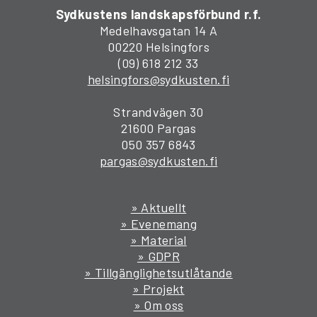
Sydkustens landskapsförbund r.f.
Medelhavsgatan 14 A
00220 Helsingfors
(09) 618 212 33
helsingfors@sydkusten.fi
Strandvägen 30
21600 Pargas
050 357 6843
pargas@sydkusten.fi
» Aktuellt
» Evenemang
» Material
» GDPR
» Tillgänglighetsutlåtande
» Projekt
» Om oss