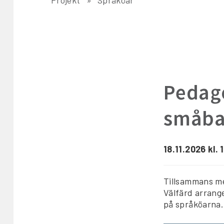
Pedago
småba
18.11.2026 kl. 
Tillsammans m
Välfärd arrang
på språköarna.