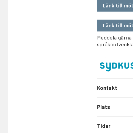
Länk till möt
Länk till mö
Meddela gärna v
språköutveckla
Kontakt
Plats
Tider