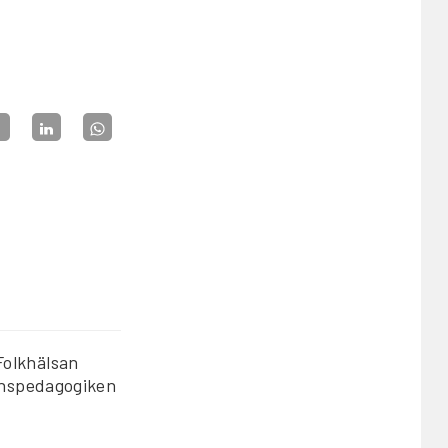
Folkhälsan
rnspedagogiken