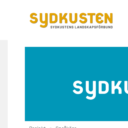
Projekt
Språköar