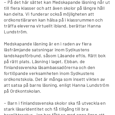
– På det här sättet kan Medskapande läsning når ut
till flera klasser och att även skolor på längre håll
kan delta. Vi funderar också möjligheten att
ordkonstläraren kan hälsa på i klassrummen och
träffa eleverna virtuellt ibland, berättar Hanna
Lundström.
Medskapande läsning är en i raden av flera
läsfrämjande satsningar inom Sydkustens
landskapsförbund, såsom Läsande eftis, Rätt bok
på rätt plats, Läsning i laget, Ebban, de
finlandssvenska läsambassadörerna och den
fortlöpande verksamheten inom Sydkustens
ordkonstskola. Det är många som insett vikten av
att satsa på barns läsning, enligt Hanna Lundström
på Ordkontskolan.
– Barn i finlandssvenska skolor ska få utveckla en
stark läsaridentitet och få tillgång till bra
barnlitteratur. Jag har fått se med egna ögon att