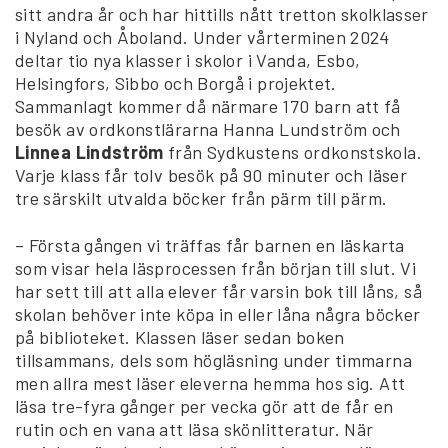
sitt andra år och har hittills nått tretton skolklasser
i Nyland och Åboland. Under vårterminen 2024
deltar tio nya klasser i skolor i Vanda, Esbo,
Helsingfors, Sibbo och Borgå i projektet.
Sammanlagt kommer då närmare 170 barn att få
besök av ordkonstlärarna Hanna Lundström och
Linnea Lindström
från Sydkustens ordkonstskola.
Varje klass får tolv besök på 90 minuter och läser
tre särskilt utvalda böcker från pärm till pärm.
– Första gången vi träffas får barnen en läskarta
som visar hela läsprocessen från början till slut. Vi
har sett till att alla elever får varsin bok till låns, så
skolan behöver inte köpa in eller låna några böcker
på biblioteket. Klassen läser sedan boken
tillsammans, dels som högläsning under timmarna
men allra mest läser eleverna hemma hos sig. Att
läsa tre-fyra gånger per vecka gör att de får en
rutin och en vana att läsa skönlitteratur. När