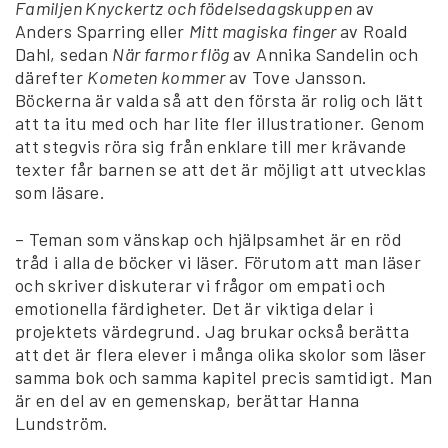
Familjen Knyckertz och födelsedagskuppen
av
Anders Sparring eller
Mitt magiska finger
av Roald
Dahl, sedan
När farmor flög
av Annika Sandelin och
därefter
Kometen kommer
av Tove Jansson.
Böckerna är valda så att den första är rolig och lätt
att ta itu med och har lite fler illustrationer. Genom
att stegvis röra sig från enklare till mer krävande
texter får barnen se att det är möjligt att utvecklas
som läsare.
– Teman som vänskap och hjälpsamhet är en röd
tråd i alla de böcker vi läser. Förutom att man läser
och skriver diskuterar vi frågor om empati och
emotionella färdigheter. Det är viktiga delar i
projektets värdegrund. Jag brukar också berätta
att det är flera elever i många olika skolor som läser
samma bok och samma kapitel precis samtidigt. Man
är en del av en gemenskap, berättar Hanna
Lundström.