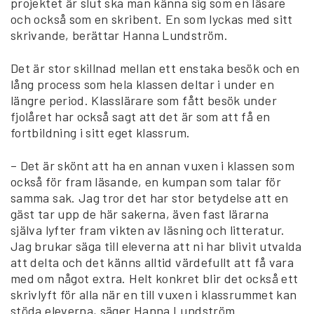
projektet är slut ska man känna sig som en läsare
och också som en skribent. En som lyckas med sitt
skrivande, berättar Hanna Lundström.
Det är stor skillnad mellan ett enstaka besök och en
lång process som hela klassen deltar i under en
längre period. Klasslärare som fått besök under
fjolåret har också sagt att det är som att få en
fortbildning i sitt eget klassrum.
– Det är skönt att ha en annan vuxen i klassen som
också för fram läsande, en kumpan som talar för
samma sak. Jag tror det har stor betydelse att en
gäst tar upp de här sakerna, även fast lärarna
själva lyfter fram vikten av läsning och litteratur.
Jag brukar säga till eleverna att ni har blivit utvalda
att delta och det känns alltid värdefullt att få vara
med om något extra. Helt konkret blir det också ett
skrivlyft för alla när en till vuxen i klassrummet kan
stöda eleverna, säger Hanna Lundström.