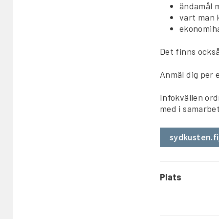
ändamål m
vart man 
ekonomiha
Det finns också
Anmäl dig per e
Infokvällen or
med i samarbet
sydkusten.f
Plats