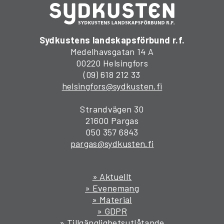
Sydkustens landskapsförbund r.f.
Medelhavsgatan 14 A
00220 Helsingfors
(09) 618 212 33
helsingfors@sydkusten.fi
Strandvägen 30
21600 Pargas
050 357 6843
pargas@sydkusten.fi
» Aktuellt
» Evenemang
» Material
» GDPR
» Tillgänglighetsutlåtande