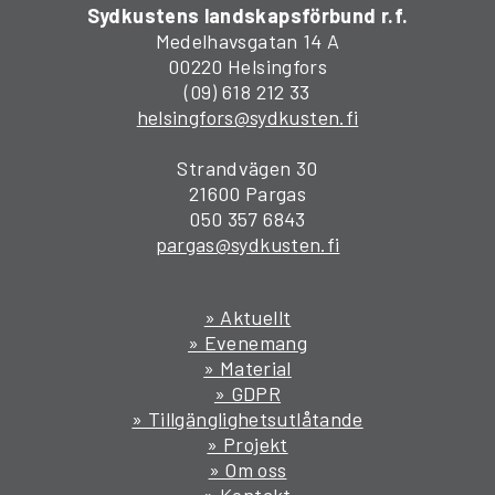
Sydkustens landskapsförbund r.f.
Medelhavsgatan 14 A
00220 Helsingfors
(09) 618 212 33
helsingfors@sydkusten.fi
Strandvägen 30
21600 Pargas
050 357 6843
pargas@sydkusten.fi
» Aktuellt
» Evenemang
» Material
» GDPR
» Tillgänglighetsutlåtande
» Projekt
» Om oss
» Kontakt