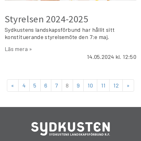
Styrelsen 2024-2025
Sydkustens landskapsförbund har hållit sitt
konstituerande styrelsemöte den 7:e maj.
Läs mera »
14.05.2024
kl. 12:50
«
4
5
6
7
8
9
10
11
12
»