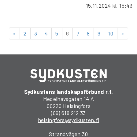
15.11.2024
kl. 15:43
«
2
3
4
5
6
7
8
9
10
»
Sydkustens landskapsförbund r.f.
Medelhavsgatan 14 A
00220 Helsingfors
(09) 618 212 33
helsingfors@sydkusten.fi
Strandvägen 30