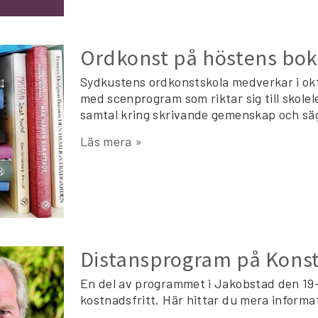
Ordkonst på höstens bo
Sydkustens ordkonstskola medverkar i ok
med scenprogram som riktar sig till skolel
samtal kring skrivande gemenskap och säg
Läs mera »
Distansprogram på Kons
En del av programmet i Jakobstad den 1
kostnadsfritt. Här hittar du mera inform