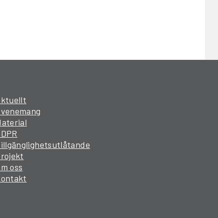
ktuellt
Evenemang
aterial
GDPR
illgänglighetsutlåtande
rojekt
Om oss
Kontakt