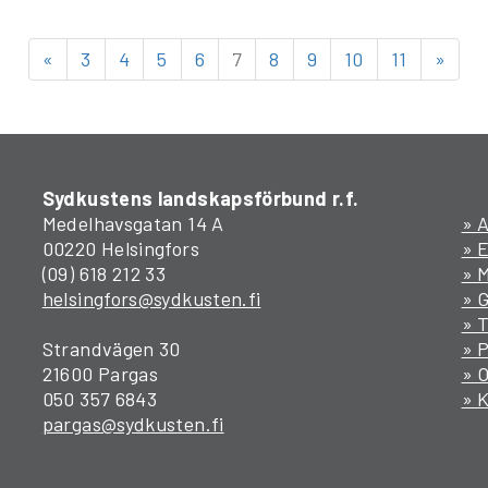
«
3
4
5
6
7
8
9
10
11
»
Sydkustens landskapsförbund r.f.
Medelhavsgatan 14 A
» A
00220 Helsingfors
» 
(09) 618 212 33
» M
helsingfors@sydkusten.fi
» 
» T
Strandvägen 30
» P
21600 Pargas
» 
050 357 6843
» 
pargas@sydkusten.fi