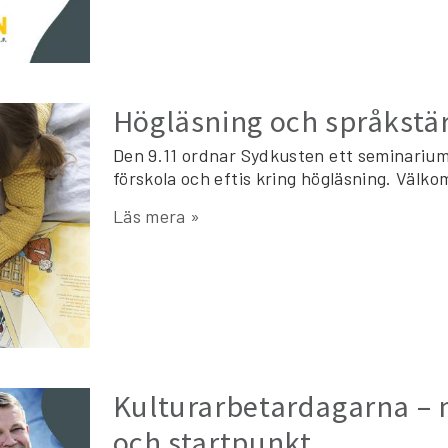
Högläsning och språkst
Den 9.11 ordnar Sydkusten ett seminariu
förskola och eftis kring högläsning. Väl
Läs mera »
Kulturarbetardagarna –
och startpunkt