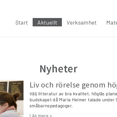
Start
Aktuellt
Verksamhet
Mate
Nyheter
Liv och rörelse genom hö
Välj litteratur av bra kvalitet, högläs pla
budskapet då Maria Heimer talade under 
småbarnspedagoger.
Läs mera »