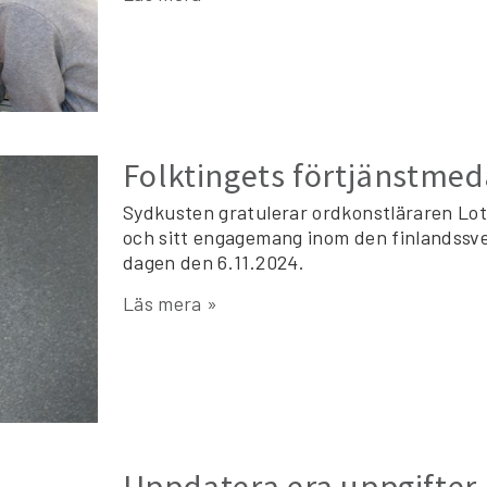
Folktingets förtjänstmeda
Sydkusten gratulerar ordkonstläraren Lot
och sitt engagemang inom den finlandssv
dagen den 6.11.2024.
Läs mera »
Uppdatera era uppgifter 