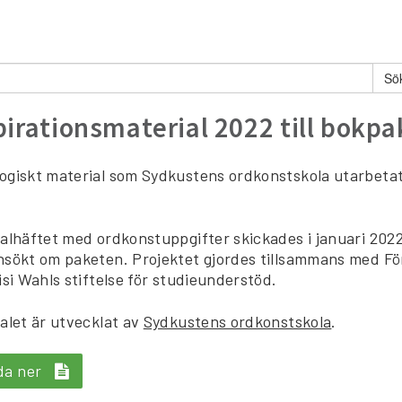
pirationsmaterial 2022 till bokpak
giskt material som Sydkustens ordkonstskola utarbetat fö
alhäftet med ordkonstuppgifter skickades i januari 2022
nsökt om paketen. Projektet gjordes tillsammans med 
isi Wahls stiftelse för studieunderstöd.
alet är utvecklat av
Sydkustens ordkonstskola
.
da ner