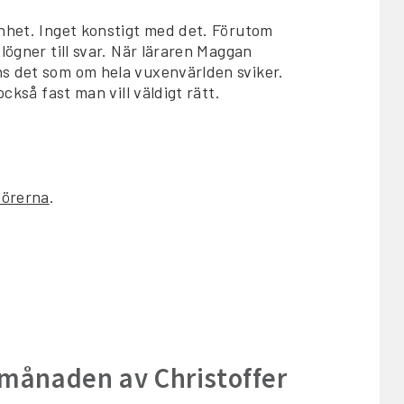
enhet. Inget konstigt med det. Förutom
lögner till svar. När läraren Maggan
ns det som om hela vuxenvärlden sviker.
ckså fast man vill väldigt rätt.
dörerna
.
e månaden av Christoffer