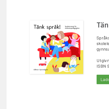
Tän
Språks
skolel
gynnsa
Utgivn
ISBN 
Lad