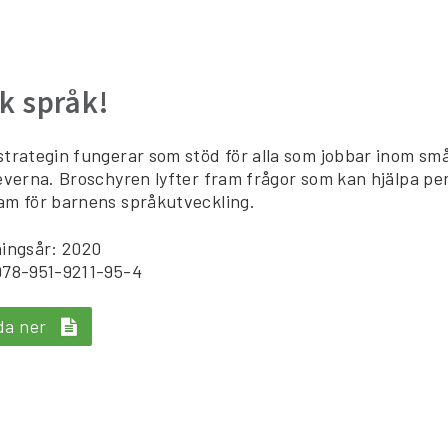
k språk!
trategin fungerar som stöd för alla som jobbar inom s
everna. Broschyren lyfter fram frågor som kan hjälpa pe
m för barnens språkutveckling.
ingsår: 2020
978-951-9211-95-4
da ner