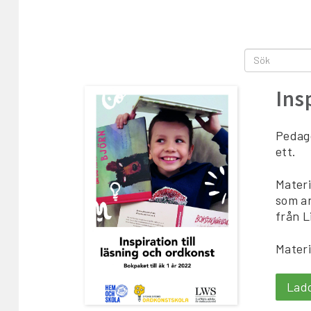
Ins
Pedago
ett.
Materi
som a
från L
Materi
Lad