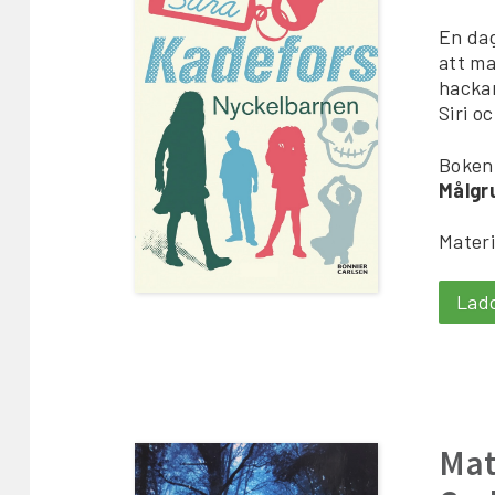
En dag
att ma
hackar
Siri o
Boken
Målgr
Materi
Lad
Mat