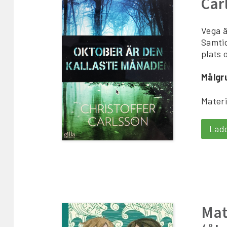
Car
Vega ä
Samtid
plats 
Målgr
Materi
Lad
Mat