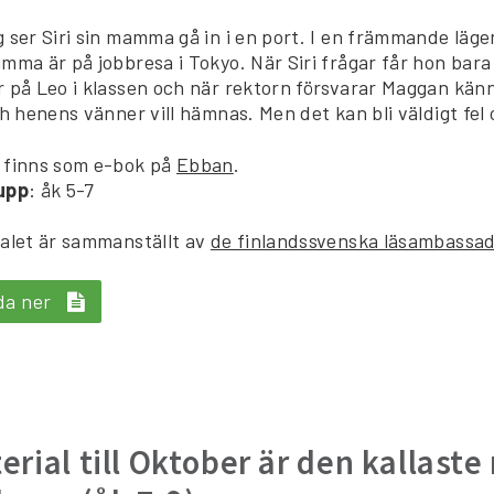
 ser Siri sin mamma gå in i en port. I en främmande läg
mma är på jobbresa i Tokyo. När Siri frågar får hon bara 
 på Leo i klassen och när rektorn försvarar Maggan kän
ch henens vänner vill hämnas. Men det kan bli väldigt fel o
 finns som e-bok på
Ebban
.
upp
: åk 5-7
alet är sammanställt av
de finlandssvenska läsambassa
da ner
erial till Oktober är den kallast