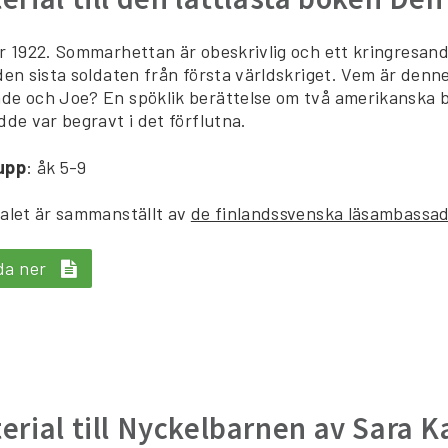
r 1922. Sommarhettan är obeskrivlig och ett kringresande t
den sista soldaten från första världskriget. Vem är denn
e och Joe? En spöklik berättelse om två amerikanska 
dde var begravt i det förflutna.
upp
: åk 5-9
alet är sammanställt av
de finlandssvenska läsambassa
da ner
erial till Nyckelbarnen av Sara K