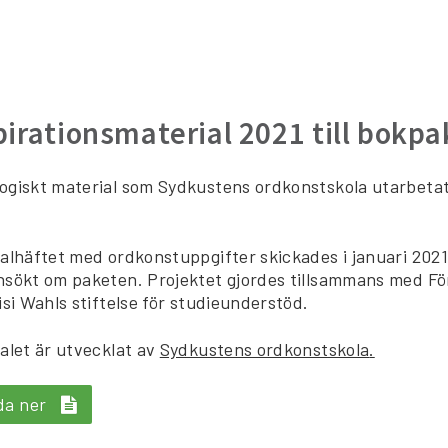
pirationsmaterial 2021 till bokpak
giskt material som Sydkustens ordkonstskola utarbetat f
alhäftet med ordkonstuppgifter skickades i januari 2021
nsökt om paketen. Projektet gjordes tillsammans med 
isi Wahls stiftelse för studieunderstöd.
alet är utvecklat av
Sydkustens ordkonstskola
.
da ner