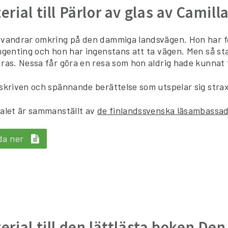
erial till Pärlor av glas av Camill
vandrar omkring på den dammiga landsvägen. Hon har f
ngenting och hon har ingenstans att ta vägen. Men så sta
ras. Nessa får göra en resa som hon aldrig hade kunnat f
skriven och spännande berättelse som utspelar sig strax 
alet är sammanställt av
de finlandssvenska läsambassa
da ner
erial till den lättlästa boken Den