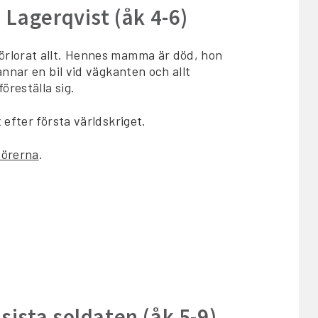
a Lagerqvist (åk 4-6)
örlorat allt. Hennes mamma är död, hon
nnar en bil vid vägkanten och allt
öreställa sig.
efter första världskriget.
dörerna
.
 sista soldaten (åk 5-9)