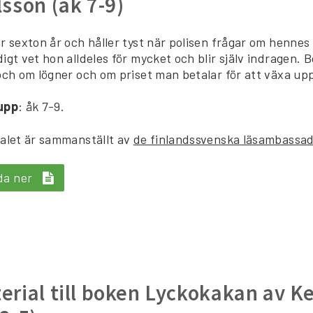
lsson (åk 7-9)
r sexton år och håller tyst när polisen frågar om hennes
igt vet hon alldeles för mycket och blir själv indragen. 
och om lögner och om priset man betalar för att växa up
upp
: åk 7-9.
alet är sammanställt av
de finlandssvenska läsambassa
da ner
erial till boken Lyckokakan av 