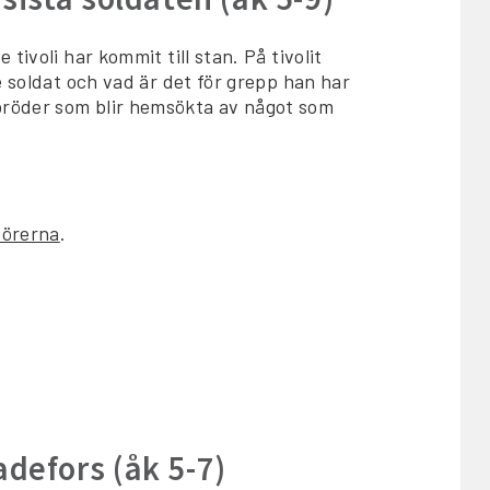
ivoli har kommit till stan. På tivolit
e soldat och vad är det för grepp han har
bröder som blir hemsökta av något som
dörerna
.
adefors (åk 5-7)