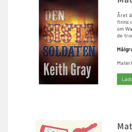
Året ä
finns 
om Wad
de tro
Målgr
Materi
Lad
Mat