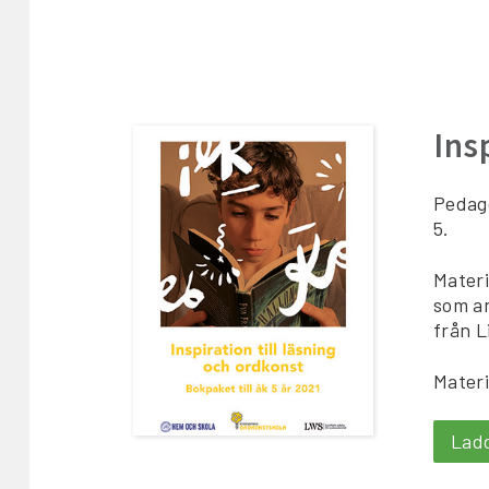
Ins
Pedago
5.
Materi
som a
från L
Materi
Lad