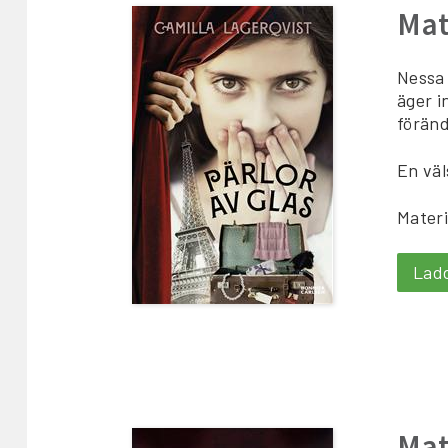
Mat
Nessa 
äger i
föränd
En väl
Materi
Lad
Mat