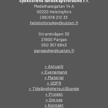
Sydkustens landskapsförbund r.f.
Medelhavsgatan 14 A
00220 Helsingfors
(09) 618 212 33
helsingfors@sydkusten.fi
Strandvägen 30
21600 Pargas
050 357 6843
pargas@sydkusten.fi
» Aktuellt
» Evenemang
» Material
» GDPR
» Tillgänglighetsutlåtande
» Projekt
» Om oss
» Kontakt