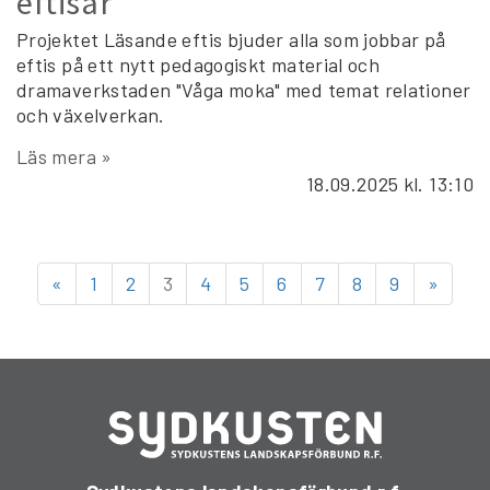
eftisar
Projektet Läsande eftis bjuder alla som jobbar på
eftis på ett nytt pedagogiskt material och
dramaverkstaden "Våga moka" med temat relationer
och växelverkan.
Läs mera »
18.09.2025
kl. 13:10
«
1
2
3
4
5
6
7
8
9
»