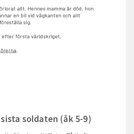
örlorat allt. Hennes mamma är död, hon
nnar en bil vid vägkanten och allt
öreställa sig.
efter första världskriget.
dörerna
.
 sista soldaten (åk 5-9)