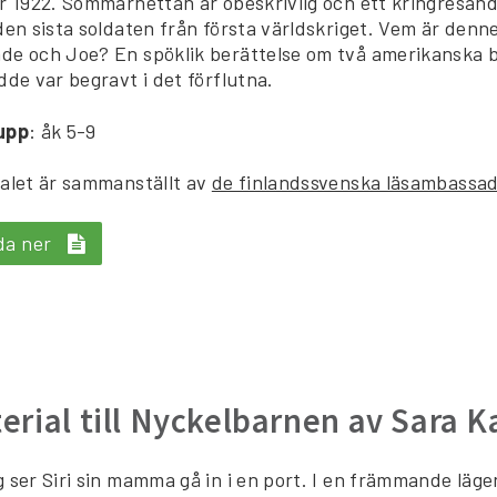
r 1922. Sommarhettan är obeskrivlig och ett kringresande t
den sista soldaten från första världskriget. Vem är denn
e och Joe? En spöklik berättelse om två amerikanska 
dde var begravt i det förflutna.
upp
: åk 5-9
alet är sammanställt av
de finlandssvenska läsambassa
da ner
erial till Nyckelbarnen av Sara K
 ser Siri sin mamma gå in i en port. I en främmande läg