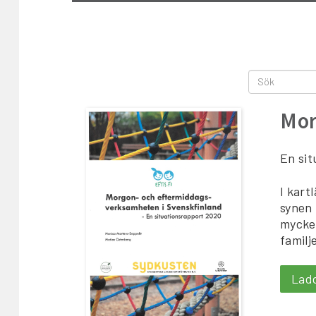
Mor
En si
I kart
synen 
mycket
familj
Lad