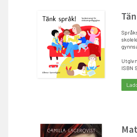
Tän
Språks
skolel
gynnsa
Utgivn
ISBN 
Lad
Mat