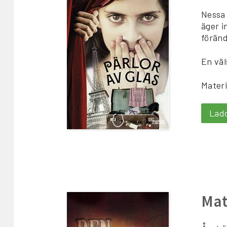
Nessa 
äger i
föränd
En väl
Materi
Lad
Mat