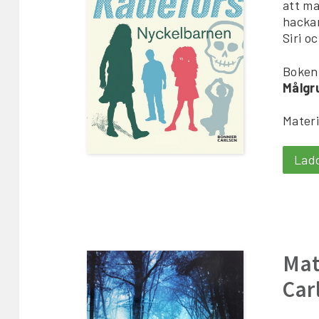
att ma
hackar
Siri o
Boken
Målgr
Materi
Lad
Mat
Car