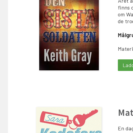
Året ä
finns 
om Wad
de tro
Målgr
Materi
Lad
Mat
En dag