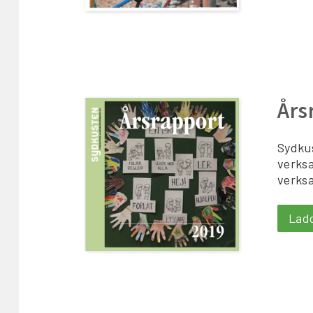
Års
Sydkus
verksa
verksa
Lad