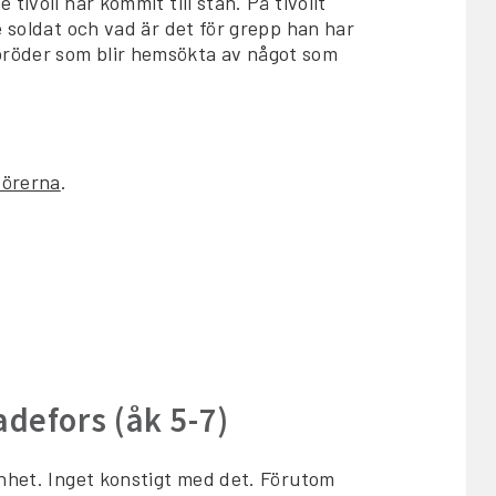
ivoli har kommit till stan. På tivolit
e soldat och vad är det för grepp han har
bröder som blir hemsökta av något som
dörerna
.
adefors (åk 5-7)
enhet. Inget konstigt med det. Förutom