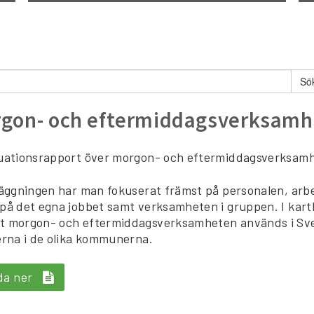
gon- och eftermiddagsverksamh
tuationsrapport över morgon- och eftermiddagsverksamh
läggningen har man fokuserat främst på personalen, arb
på det egna jobbet samt verksamheten i gruppen. I ka
 morgon- och eftermiddagsverksamheten används i Svens
erna i de olika kommunerna.
da ner