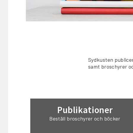
Sydkusten publicer
samt broschyrer oc
Publikationer
Beställ broschyrer och böcker