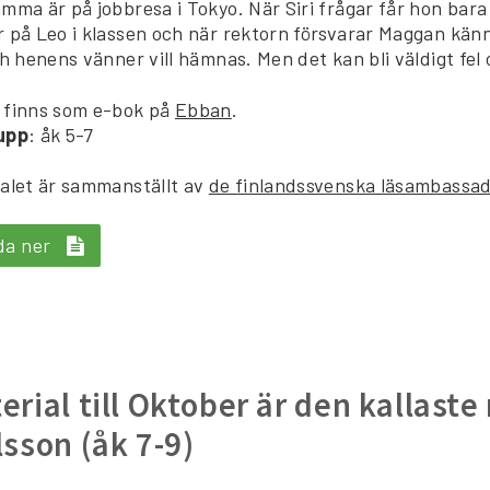
mma är på jobbresa i Tokyo. När Siri frågar får hon bara 
 på Leo i klassen och när rektorn försvarar Maggan kän
ch henens vänner vill hämnas. Men det kan bli väldigt fel o
 finns som e-bok på
Ebban
.
upp
: åk 5-7
alet är sammanställt av
de finlandssvenska läsambassa
da ner
erial till Oktober är den kallast
lsson (åk 7-9)