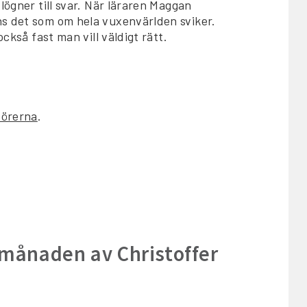
lögner till svar. När läraren Maggan
ns det som om hela vuxenvärlden sviker.
ckså fast man vill väldigt rätt.
dörerna
.
e månaden av Christoffer