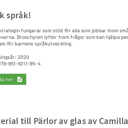
k språk!
trategin fungerar som stöd för alla som jobbar inom s
everna. Broschyren lyfter fram frågor som kan hjälpa pe
m för barnens språkutveckling.
ingsår: 2020
978-951-9211-95-4
da ner
erial till Pärlor av glas av Camill