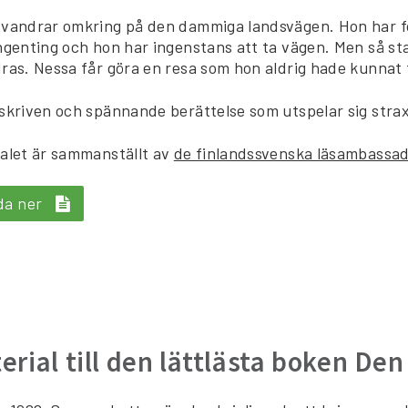
vandrar omkring på den dammiga landsvägen. Hon har f
ngenting och hon har ingenstans att ta vägen. Men så sta
ras. Nessa får göra en resa som hon aldrig hade kunnat f
skriven och spännande berättelse som utspelar sig strax 
alet är sammanställt av
de finlandssvenska läsambassa
da ner
erial till den lättlästa boken Den