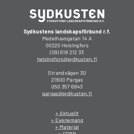
Sydkustens landskapsförbund r.f.
Medelhavsgatan 14 A
00220 Helsingfors
(09) 618 212 33
helsingfors@sydkusten.fi
Strandvägen 30
21600 Pargas
050 357 6843
pargas@sydkusten.fi
» Aktuellt
» Evenemang
» Material
» GDPR