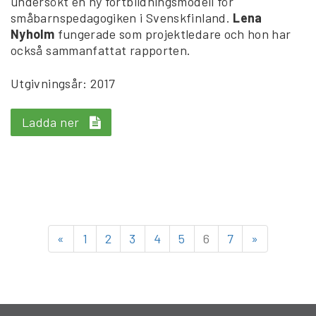
undersökt en ny fortbildningsmodell för
småbarnspedagogiken i Svenskfinland.
Lena
Nyholm
fungerade som projektledare och hon har
också sammanfattat rapporten.
Utgivningsår: 2017
Ladda ner
«
1
2
3
4
5
6
7
»