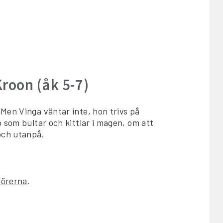
Kroon (åk 5-7)
Men Vinga väntar inte, hon trivs på
 som bultar och kittlar i magen, om att
och utanpå.
dörerna
.