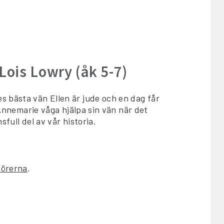
 Lois Lowry (åk 5-7)
 bästa vän Ellen är jude och en dag får
 Annemarie våga hjälpa sin vän när det
full del av vår historia.
dörerna
.