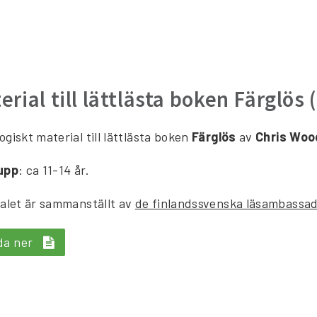
erial till lättlästa boken Färglös 
giskt material till lättlästa boken
Färglös
av
Chris Woo
upp
: ca 11-14 år.
alet är sammanställt av
de finlandssvenska läsambassa
da ner