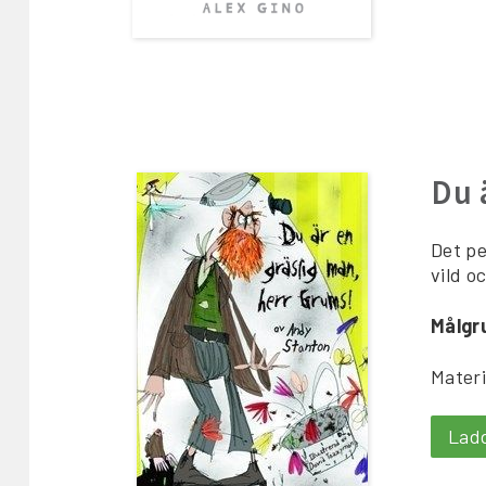
Du 
Det pe
vild o
Målgr
Materi
Lad