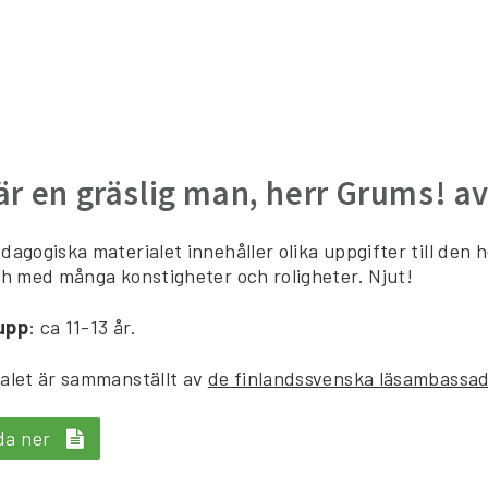
är en gräslig man, herr Grums! av
dagogiska materialet innehåller olika uppgifter till den
ch med många konstigheter och roligheter. Njut!
upp
: ca 11-13 år.
alet är sammanställt av
de finlandssvenska läsambassa
da ner