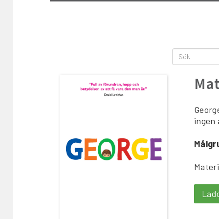
Mat
George
ingen 
Målgr
Materi
Lad