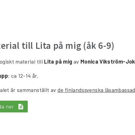
rial till Lita på mig (åk 6-9)
giskt material till
Lita på mig
av
Monica Vikström-Jok
upp
: ca 12-14 år.
alet är sammanställt av
de finlandssvenska läsambassa
da ner