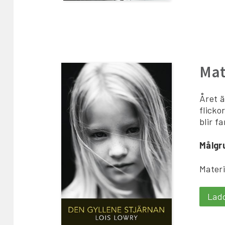
Mat
Året ä
flicko
blir f
Målgr
Materi
Lad