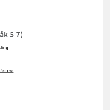
(åk 5-7)
ding
.
dörerna
.