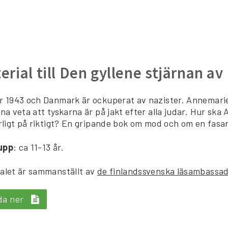
erial till Den gyllene stjärnan av
r 1943 och Danmark är ockuperat av nazister. Annemaries
rna veta att tyskarna är på jakt efter alla judar. Hur ska
arligt på riktigt? En gripande bok om mod och om en fasans
upp
: ca 11-13 år.
alet är sammanställt av
de finlandssvenska läsambassa
da ner