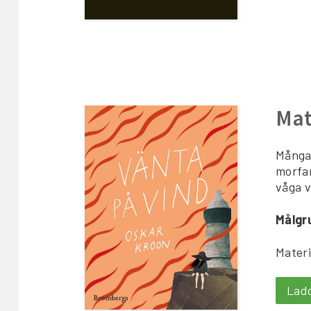
Mat
Många 
morfar
våga v
Målgr
Materi
Lad