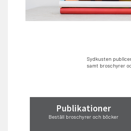
Sydkusten publicer
samt broschyrer oc
Publikationer
Beställ broschyrer och böcker