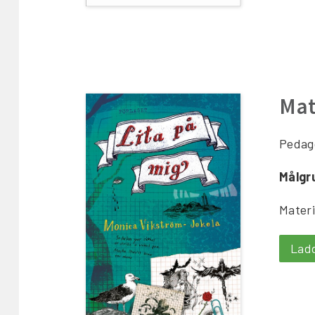
Mate
Pedago
Målgr
Materi
Lad