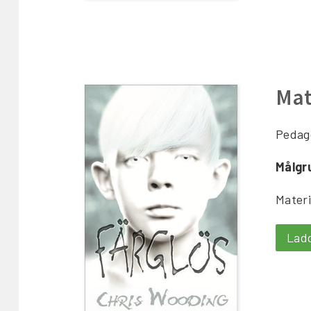
Mat
Pedago
Målgr
Materi
Lad